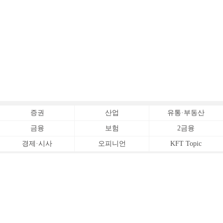
증권
산업
유통·부동산
금융
보험
2금융
경제·시사
오피니언
KFT Topic
전체서비스
Copyrightⓒ
한국금융신문 All Rights Reserved.