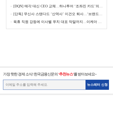
[DQN] 매각 대신 CEO 교체…하나투어 ‘조좌진 카드’의 속내 [Z-스코어 기업가치 바로보기]
[단독] 무신사 스탠다드 ‘산역사’ 이건오 퇴사…‘브랜드 정체성’ 전환점 맞나
육휴 직원 강등에 이사벨 푸치 대표 막말까지…이케아 코리아“사실과 달라”
가장 핫한 경제 소식! 한국금융신문의
‘추천뉴스’
를 받아보세요~
뉴스레터 신청