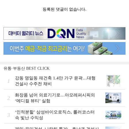
유통·부동산 BEST CLICK
강동 명일동 재건축 1.4만 가구 윤곽…대형
1
건설사 수주전 채비
화장품 넘어 의료기기로…아모레퍼시픽의
2
‘메디컬 뷰티’ 실험
‘인적분할’ 삼성바이오로직스, 롤러코스터
3
속 빛난 수익성
제일·우미건설, 나란히 톱20…호남권 건설사