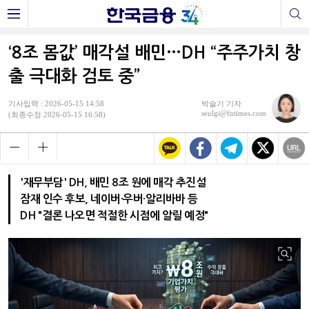
‘8조 몸값’ 매각설 배민…DH “주주가치 창
출 극대화 검토 중”
기사입력 : 2026-05-15 14:58
박슬기 기자
seulgi@fntimes.com
(최종수정 2026-05-15 16:58)
'재무부담' DH, 배민 8조 원에 매각 추진설
잠재 인수 후보, 네이버·우버·알리바바 등
DH "결론 나오면 적절한 시점에 알릴 예정"