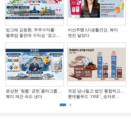
빙그레 김동환, 주주수익률·
이선주號 LG생활건강, 북미
밸류업 좋은데 수익성 ‘경고등ʼ
엔진 달았다
[정답은 TSR]
윤상현 ‘원톱ʼ 굳힌 콜마그룹…
국경 넘나들고 법인 통합하고…
북미 재건 속도 낸다
롯데웰푸드 ‘ONE’, 숫자로
증명하다