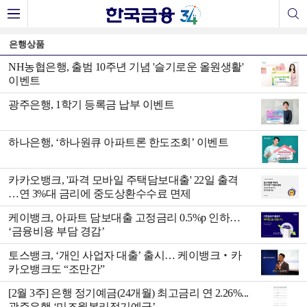
은행상품
NH농협은행, 출범 10주년 기념 '슬기로운 올원생활'
이벤트
광주은행, 1학기 등록금 납부 이벤트
하나은행, ‘하나원큐 아파트론 한도조회’ 이벤트
카카오뱅크, '파격 모바일 주택담보대출' 22일 출격
…연 3%대 금리에 중도상환수수료 면제
케이뱅크, 아파트 담보대출 고정금리 0.5%p 인하…
‘금융비용 부담 경감’
토스뱅크, ‘개인 사업자 대출’ 출시… 케이뱅크‧카
카오뱅크도 “조만간”
[2월 3주] 은행 정기예금(24개월) 최고금리 연 2.26%...
광주은행 ‘미즈월복리정기예금’