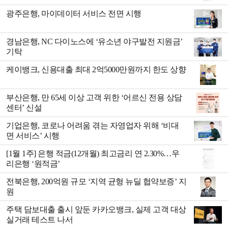
K 자유적금’
광주은행, 마이데이터 서비스 전면 시행
경남은행, NC 다이노스에 ‘유소년 야구발전 지원금’
기탁
케이뱅크, 신용대출 최대 2억5000만원까지 한도 상향
부산은행, 만 65세 이상 고객 위한 ‘어르신 전용 상담
센터’ 신설
기업은행, 코로나 어려움 겪는 자영업자 위해 ‘비대
면 서비스’ 시행
[1월 1주] 은행 적금(12개월) 최고금리 연 2.30%…우
리은행 ‘원적금’
전북은행, 200억원 규모 ‘지역 균형 뉴딜 협약보증’ 지
원
주택 담보대출 출시 앞둔 카카오뱅크, 실제 고객 대상
실거래 테스트 나서