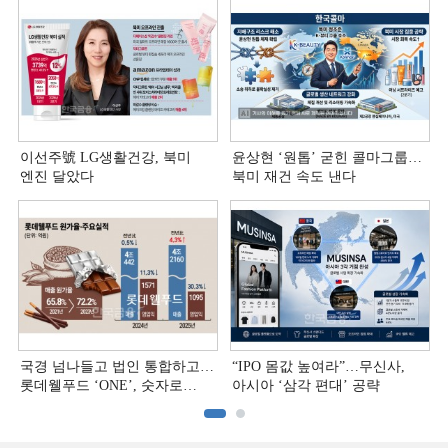
이선주號 LG생활건강, 북미
윤상현 ‘원톱ʼ 굳힌 콜마그룹…
엔진 달았다
북미 재건 속도 낸다
국경 넘나들고 법인 통합하고…
“IPO 몸값 높여라”…무신사,
롯데웰푸드 ‘ONE’, 숫자로
아시아 ‘삼각 편대’ 공략
증명하다