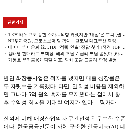
관련기사
1.8조 태우고도 갇힌 주가…외형 커졌지만 ‘내실’은 후퇴 [셀트리온의 성장통 ②]
NH투자증권, 크로스보더 딜 확대…글로벌 대표주선 역량 부각 [글로벌 선발대 빅5 증권사 (3)]
베이비부머 은퇴 韓…TDF ‘적립-인출’ 정답 찾기 [적격 TDF 중간점검 (하)]
정태영 현대카드 부회장, 해외 조달로 금리 부담 넘었다 [카드 조달 돋보기 (4)]
기동호 우리금융캐피탈 대표, 외화 조달·고금리 확정 발행 최소화 [캐피탈 조달 돋보기 (5)]
반면 화장품사업은 적자를 냈지만 매출 성장률은
두 자릿수를 기록했다. 다만, 일회성 비용을 제외하
면 그나마 5억 원의 흑자를 유지했다는 점에서 향
후 수익성 회복을 기대할 여지가 있다는 평가다.
실적에 비해 애경산업의 재무건전성은 우수한 수준
이다. 한국금융신문이 자체 구축한 인공지능(AI) 데