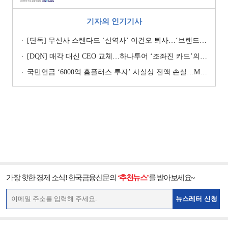
기자의 인기기사
[단독] 무신사 스탠다드 ‘산역사’ 이건오 퇴사…‘브랜드 정체성’ 전환점 맞나
[DQN] 매각 대신 CEO 교체…하나투어 ‘조좌진 카드’의 속내 [Z-스코어 기업가치 바로보기]
국민연금 ‘6000억 홈플러스 투자’ 사실상 전액 손실…MBK 책임론 재점화
가장 핫한 경제 소식! 한국금융신문의
‘추천뉴스’
를 받아보세요~
뉴스레터 신청