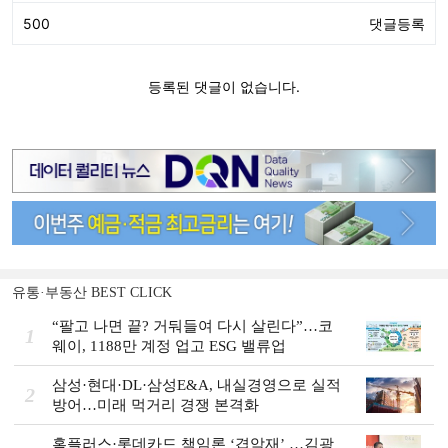
유통·부동산 BEST CLICK
“팔고 나면 끝? 거둬들여 다시 살린다”…코
1
웨이, 1188만 계정 업고 ESG 밸류업
삼성·현대·DL·삼성E&A, 내실경영으로 실적
2
방어…미래 먹거리 경쟁 본격화
홈플러스·롯데카드 책임론 ‘겹악재’ …김광