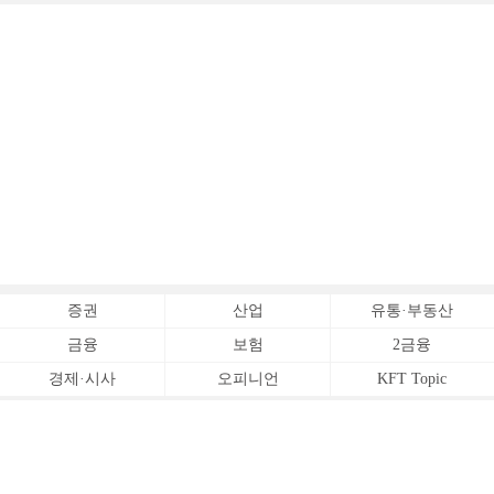
증권
산업
유통·부동산
금융
보험
2금융
경제·시사
오피니언
KFT Topic
전체서비스
Copyrightⓒ
한국금융신문 All Rights Reserved.