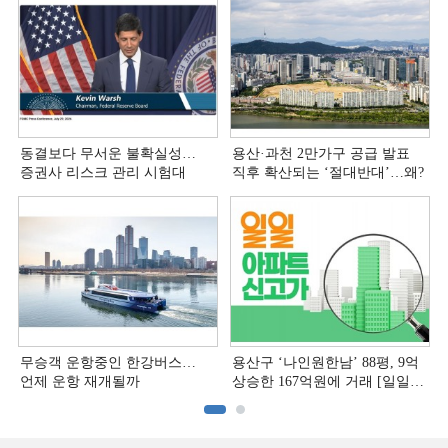
동결보다 무서운 불확실성…
용산·과천 2만가구 공급 발표
증권사 리스크 관리 시험대
직후 확산되는 ‘절대반대’…왜?
무승객 운항중인 한강버스…
용산구 ‘나인원한남’ 88평, 9억
언제 운항 재개될까
상승한 167억원에 거래 [일일
아파트 신고가]