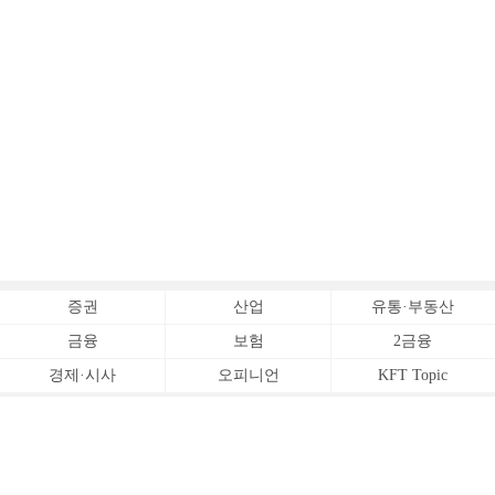
증권
산업
유통·부동산
금융
보험
2금융
경제·시사
오피니언
KFT Topic
전체서비스
Copyrightⓒ
한국금융신문 All Rights Reserved.