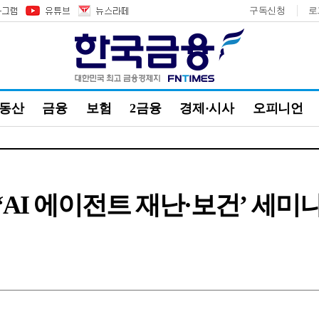
구독신청
로
부동산
금융
보험
2금융
경제·시사
오피니언
AI 에이전트 재난·보건’ 세미