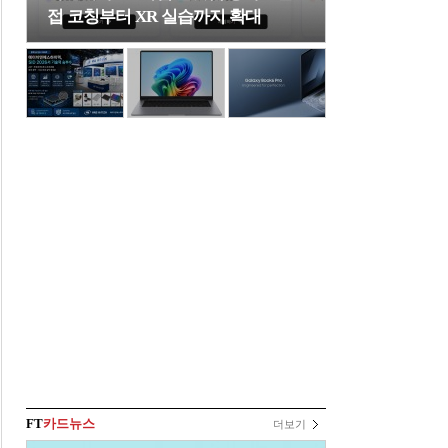
접 코칭부터 XR 실습까지 확대
FT
카드뉴스
더보기