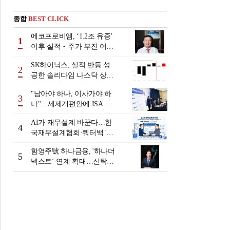
종합
BEST CLICK
에코프로비엠, ‘1.2조 유증’
1
이후 실적‧주가 부진 어쩌
나
SK하이닉스, 실적 반등 성
2
공한 솔리다임 나스닥 상장
검토
"남아야 하나, 이사가야 하
3
나"…세제개편안에 ISA 투
자자 셈법 복잡
AI가 재무설계 바꾼다…한
4
국재무설계협회·쿼터백 '베
러웰스'로 생태계 구축
함영주號 하나금융, '하나더
5
넥스트‘ 연계 확대…신탁수
수료 2배 증가 효과 [금융 시
니어 비즈니스 돋보기]