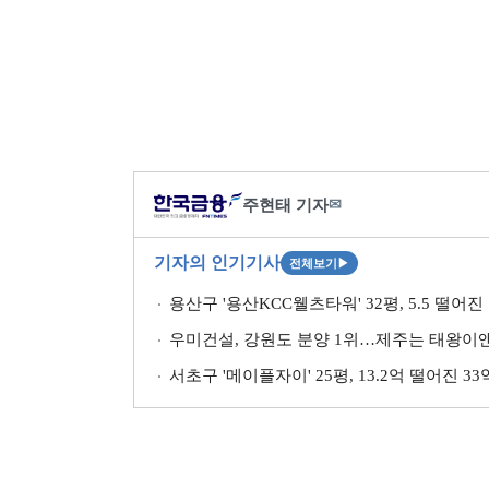
주현태 기자
✉
기자의 인기기사
전체보기
▶
용산구 '용산KCC웰츠타워' 32평, 5.5 떨어진
우미건설, 강원도 분양 1위…제주는 태왕이앤
서초구 '메이플자이' 25평, 13.2억 떨어진 3