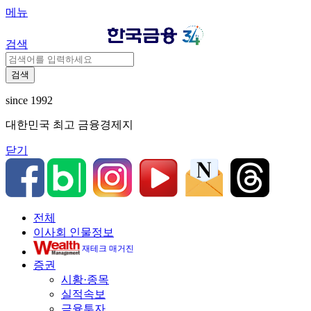
메뉴
검색
검색
since 1992
대한민국 최고 금융경제지
닫기
전체
이사회 인물정보
재테크 매거진
증권
시황·종목
실적속보
금융투자