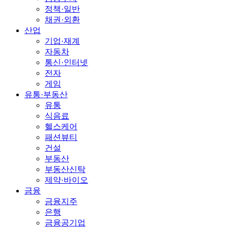
정책·일반
채권·외환
산업
기업·재계
자동차
통신·인터넷
전자
게임
유통·부동산
유통
식음료
헬스케어
패션뷰티
건설
부동산
부동산신탁
제약·바이오
금융
금융지주
은행
금융공기업