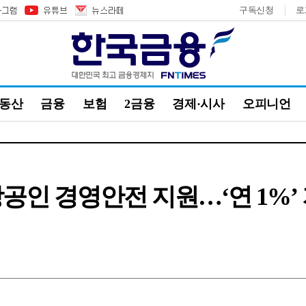
구독신청
로
부동산
금융
보험
2금융
경제·시사
오피니언
공인 경영안전 지원…‘연 1%’