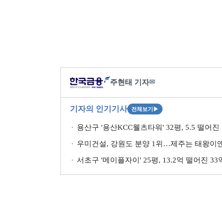
주현태 기자
✉
기자의 인기기사
전체보기
▶
용산구 '용산KCC웰츠타워' 32평, 5.5 떨어진
우미건설, 강원도 분양 1위…제주는 태왕이앤
서초구 '메이플자이' 25평, 13.2억 떨어진 3