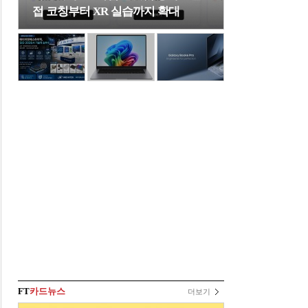
접 코칭부터 XR 실습까지 확대
FT
카드뉴스
더보기