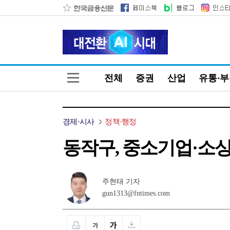
전체
증권
산업
유통·
경제·시사
정책·행정
동작구, 중소기업·소상
주현태 기자
gun1313@fntimes.com