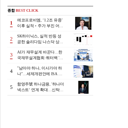
종합
BEST CLICK
에코프로비엠, ‘1.2조 유증’
1
이후 실적‧주가 부진 어쩌
나
SK하이닉스, 실적 반등 성
2
공한 솔리다임 나스닥 상장
검토
AI가 재무설계 바꾼다…한
3
국재무설계협회·쿼터백 '베
러웰스'로 생태계 구축
"남아야 하나, 이사가야 하
4
나"…세제개편안에 ISA 투
자자 셈법 복잡
함영주號 하나금융, '하나더
5
넥스트‘ 연계 확대…신탁수
수료 2배 증가 효과 [금융 시
니어 비즈니스 돋보기]