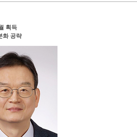
월 획득
분화 공략