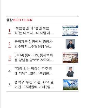
종합
BEST CLICK
‘토큰증권’과 ‘증권 토큰
1
화’는 다르다…디지털 자본
시장 다음 단계는
공적자금 상환에서 증권사
2
인수까지…수협은행 '금융
그룹화' 25년 여정 [수협은
[DCM] 롯데리츠, 롯데백화
행 금융그룹의 꿈①]
3
점 강남점 담보로 2400억 조
달…단기채 차환
“검증 없는 억측이 주주 피
4
해 키워”…코리, ‘북경한미
미수채권 논란’ 정면 반박
관악구 '두산' 26평, 3.2억 떨
5
어진 10.5억원에 거래 [일일
하락가]