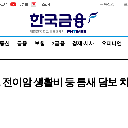
구독신청
로
부동산
금융
보험
2금융
경제·시사
오피니언
 전이암 생활비 등 틈새 담보 