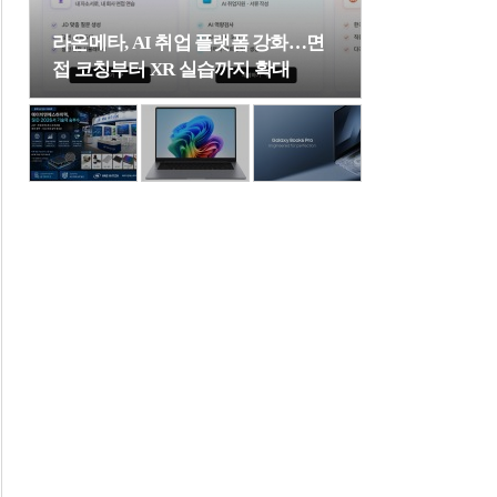
라온메타, AI 취업 플랫폼 강화…면
접 코칭부터 XR 실습까지 확대