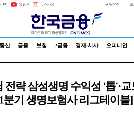
구독신청
로
부동산
금융
보험
2금융
경제·시사
오피니언
 전략 삼성생명 수익성 '톱'·
025 1분기 생명보험사 리그테이블]