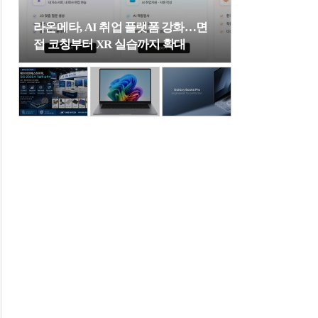
라온메타, AI 취업 플랫폼 강화…면
접 코칭부터 XR 실습까지 확대