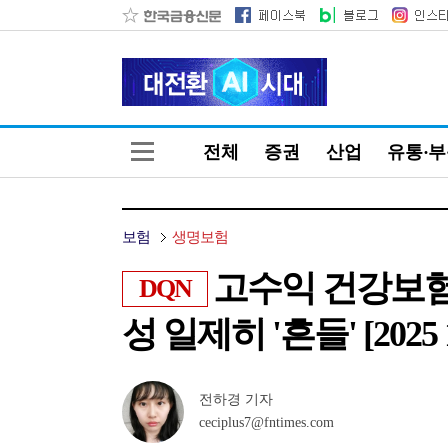
전체
증권
산업
유통·
보험
생명보험
고수익 건강보험
DQN
성 일제히 '흔들' [2
전하경 기자
ceciplus7@fntimes.com