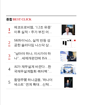
종합
BEST CLICK
에코프로비엠, ‘1.2조 유증’
1
이후 실적‧주가 부진 어쩌
나
SK하이닉스, 실적 반등 성
2
공한 솔리다임 나스닥 상장
검토
"남아야 하나, 이사가야 하
3
나"…세제개편안에 ISA 투
자자 셈법 복잡
AI가 재무설계 바꾼다…한
4
국재무설계협회·쿼터백 '베
러웰스'로 생태계 구축
함영주號 하나금융, '하나더
5
넥스트‘ 연계 확대…신탁수
수료 2배 증가 효과 [금융 시
니어 비즈니스 돋보기]