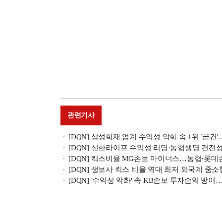
관련기사
[DQN] 삼성화재 업계 수익성 악화 속 1위 '굳건'…
[DQN] 신한라이프 수익성 리딩·농협생명 건전성
[DQN] 킥스비율 MG손보 마이너스…농협·롯데손
[DQN] 생보사 킥스 비율 역대 최저 외국계 중소
[DQN] '수익성 악화' 속 KB손보 투자손익 방어