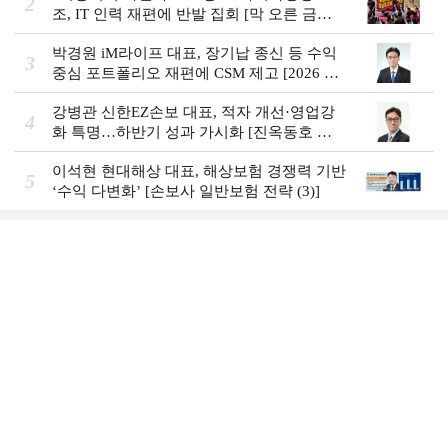
2
조, IT 인력 재편에 반발 집회 [막 오른 금융
권 하투(夏鬪)]
박경원 iM라이프 대표, 장기납 종신 등 수익
3
중심 포트폴리오 재편에 CSM 제고 [2026 금
융사 상반기 실적]
강병관 신한EZ손보 대표, 적자 개선·영업강
4
화 특명…하반기 성과 가시화 [진옥동호 신
한금융, 부스트업 점검]
이석현 현대해상 대표, 해상보험 경쟁력 기반
5
‘수익 다변화ʼ [손보사 일반보험 전략 (3)]