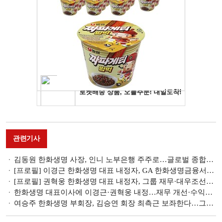
관련기사
김동원 한화생명 사장, 인니 노부은행 주주로…글로벌 종합금융그룹 도약 [세계로 뻗는 K-보험]
[프로필] 이경근 한화생명 대표 내정자, GA 한화생명금융서비스 성장 이끈 한화생명 영업통
[프로필] 권혁웅 한화생명 대표 내정자, 그룹 재무·대우조선해양 M&A 주도한 재무통
한화생명 대표이사에 이경근·권혁웅 내정…재무 개선·수익성 제고 방점 [금융권 CEO 인사]
여승주 한화생명 부회장, 김승연 회장 최측근 보좌한다…그룹 경영지원실장 내정