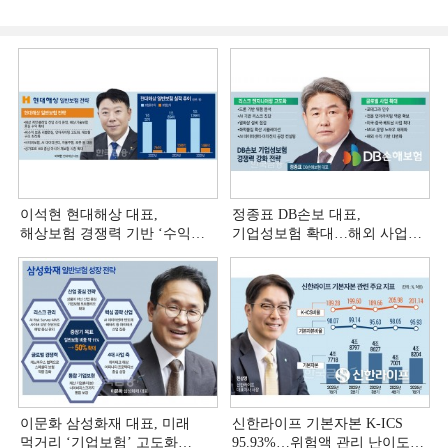
이석현 현대해상 대표,
정종표 DB손보 대표,
해상보험 경쟁력 기반 ‘수익
기업성보험 확대…해외 사업
다변화ʼ [손보사 일반보험 전략
다변화 [손보사 일반보험 전략
(3)]
(2)]
이문화 삼성화재 대표, 미래
신한라이프 기본자본 K-ICS
먹거리 ‘기업보험’ 고도화
95.93%…위험액 관리 난이도