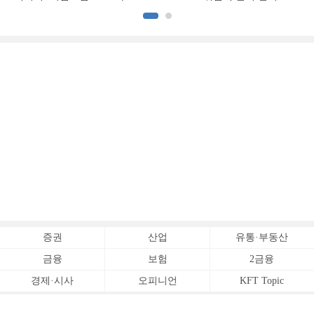
[손보사 일반보험 전략 (1)]
상승 [보험사 기본자본 점검]
증권
산업
유통·부동산
금융
보험
2금융
경제·시사
오피니언
KFT Topic