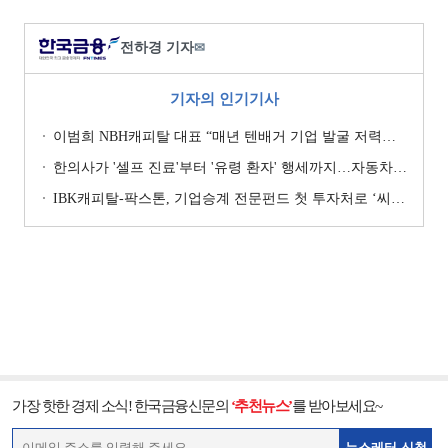
전하경 기자
✉
기자의 인기기사
이범희 NBH캐피탈 대표 “매년 텐배거 기업 발굴 저력…올해 ROE 20% 목표”
한의사가 '셀프 진료'부터 '유령 환자' 행세까지…자동차보험 악용 심각 [경상환자 8주룰 도입 초읽기]
IBK캐피탈-팍스톤, 기업승계 전문펀드 첫 투자처로 ‘씨엠디기술단’ 낙점 [캐피탈사 돋보기]
가장 핫한 경제 소식! 한국금융신문의
‘추천뉴스’
를 받아보세요~
뉴스레터 신청