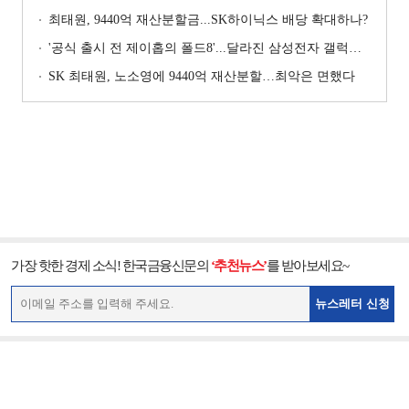
최태원, 9440억 재산분할금...SK하이닉스 배당 확대하나?
'공식 출시 전 제이홉의 폴드8'...달라진 삼성전자 갤럭시 마케팅?
SK 최태원, 노소영에 9440억 재산분할…최악은 면했다
가장 핫한 경제 소식! 한국금융신문의
‘추천뉴스’
를 받아보세요~
뉴스레터 신청