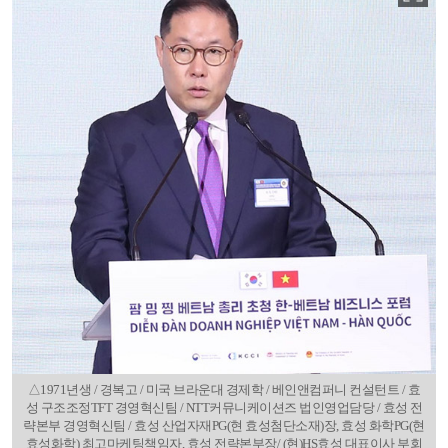
△1971년생 / 경복고 / 미국 브라운대 경제학 / 베인앤컴퍼니 컨설턴트 / 효
성 구조조정TFT 경영혁신팀 / NTT커뮤니케이션즈 법인영업담당 / 효성 전
략본부 경영혁신팀 / 효성 산업자재PG(현 효성첨단소재)장, 효성 화학PG(현
효성화학) 최고마케팅책임자, 효성 전략본부장/ (현)HS효성 대표이사 부회