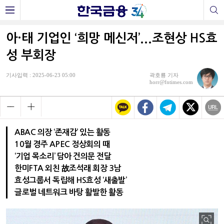
아·태 기업인 ‘희망 메신저’...조현상 HS효
성 부회장
기사입력 : 2025-06-23 05:00
곽호룡 기자
horr@fntimes.com
ABAC 의장 ‘존재감’ 있는 활동
10월 경주 APEC 정상회의 때
‘기업 목소리’ 담아 건의문 전달
한미FTA 외친 故조석래 회장 3남
효성그룹서 독립해 HS효성 ‘새출발’
글로벌 네트워크 바탕 활발한 활동