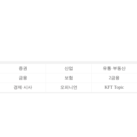
증권
산업
유통·부동산
금융
보험
2금융
경제·시사
오피니언
KFT Topic
전체서비스
Copyrightⓒ
한국금융신문 All Rights Reserved.