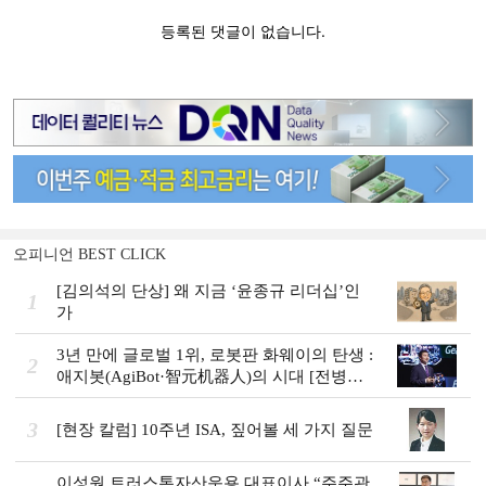
오피니언 BEST CLICK
[김의석의 단상] 왜 지금 ‘윤종규 리더십’인
1
가
3년 만에 글로벌 1위, 로봇판 화웨이의 탄생 :
2
애지봇(AgiBot·智元机器人)의 시대 [전병서
의 中 첨단기업 리포트⑬]
3
[현장 칼럼] 10주년 ISA, 짚어볼 세 가지 질문
이성원 트러스톤자산운용 대표이사 “주주관