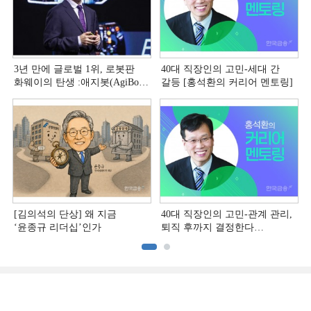
3년 만에 글로벌 1위, 로봇판
40대 직장인의 고민-세대 간
화웨이의 탄생 :애지봇(AgiBot·
갈등 [홍석환의 커리어 멘토링]
智元机器人)의 시대 [전병서의
中 첨단기업 리포트⑬]
[김의석의 단상] 왜 지금
40대 직장인의 고민-관계 관리,
‘윤종규 리더십’인가
퇴직 후까지 결정한다
[홍석환의 커리어 멘토링]