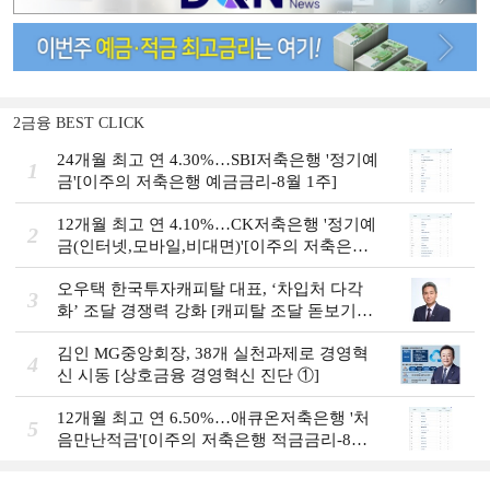
2금융 BEST CLICK
24개월 최고 연 4.30%…SBI저축은행 '정기예
1
금'[이주의 저축은행 예금금리-8월 1주]
12개월 최고 연 4.10%…CK저축은행 '정기예
2
금(인터넷,모바일,비대면)'[이주의 저축은행
예금금리-8월 1주]
오우택 한국투자캐피탈 대표, ‘차입처 다각
3
화ʼ 조달 경쟁력 강화 [캐피탈 조달 돋보기
(12)]
김인 MG중앙회장, 38개 실천과제로 경영혁
4
신 시동 [상호금융 경영혁신 진단 ①]
12개월 최고 연 6.50%…애큐온저축은행 '처
5
음만난적금'[이주의 저축은행 적금금리-8월
1주]