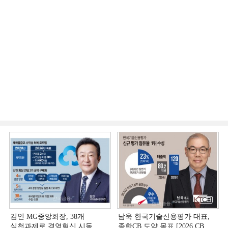
김인 MG중앙회장, 38개
남욱 한국기술신용평가 대표,
실천과제로 경영혁신 시동
종합CB 도약 목표 [2026 CB사