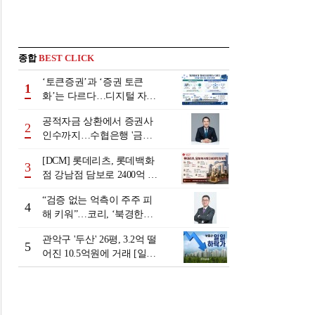
종합
BEST CLICK
‘토큰증권’과 ‘증권 토큰
1
화’는 다르다…디지털 자본
시장 다음 단계는
공적자금 상환에서 증권사
2
인수까지…수협은행 '금융
그룹화' 25년 여정 [수협은
[DCM] 롯데리츠, 롯데백화
행 금융그룹의 꿈①]
3
점 강남점 담보로 2400억 조
달…단기채 차환
“검증 없는 억측이 주주 피
4
해 키워”…코리, ‘북경한미
미수채권 논란’ 정면 반박
관악구 '두산' 26평, 3.2억 떨
5
어진 10.5억원에 거래 [일일
하락가]