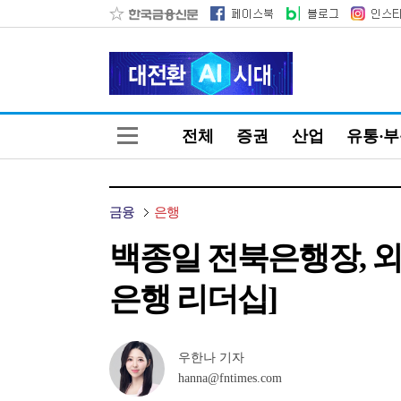
전체
증권
산업
유통·
금융
은행
백종일 전북은행장, 외
은행 리더십]
우한나 기자
hanna@fntimes.com