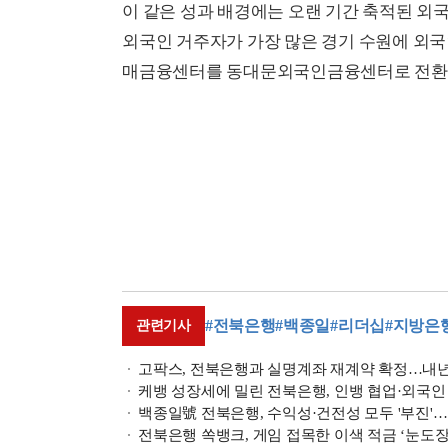
이 같은 성과 배경에는 오랜 기간 축적된 외국
외국인 거주자가 가장 많은 경기 수원에 외국
매금융센터를 동대문외국인금융센터로 전환해
#전북은행
#백종일
#리더십
#지방은
관련기사
고팍스, 전북은행과 실명계좌 재계약 확정…내년 
케뱅 성장세에 밀린 전북은행, 인뱅 협업·외국인 
백종일號 전북은행, 수익성·건전성 모두 '부진'…외
전북은행 쏙뱅크, 게임 접목한 이색 적금 ‘눈도장’