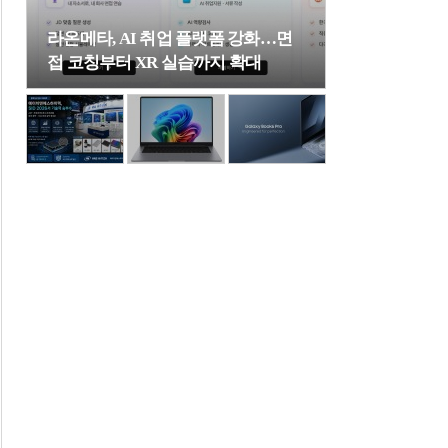
라온메타, AI 취업 플랫폼 강화…면
접 코칭부터 XR 실습까지 확대