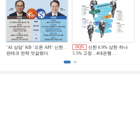
DQN
‘AI 상담’ KB·‘오픈 API’ 신한…
신한 6.9% 상한·하나
핀테크 전략 엇갈렸다
5.5% 고정…4대은행
중금리대출 승부수
이