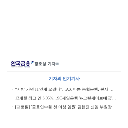
장호성 기자
✉
기자의 인기기사
“지방 가면 IT인재 오겠나”…AX 바쁜 농협은행, 본사 이전설에 ‘긴장’ [막 오른 금융권 하투(夏鬪)]
12개월 최고 연 3.95%…SC제일은행 'e-그린세이브예금' [이주의 은행 예금금리-8월 1주]
[프로필] '금융연수원 첫 여성 임원' 김헌진 신임 부원장···교육·디지털·기획 '올라운더'