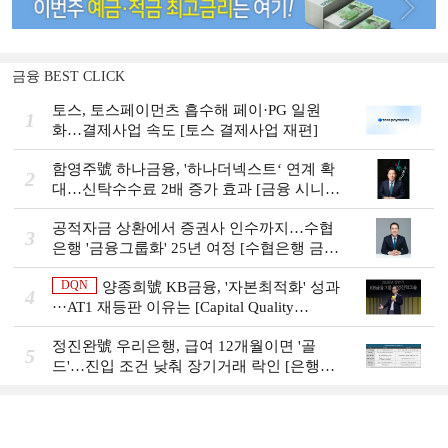
금융 BEST CLICK
토스, 토스페이먼츠 흡수해 페이·PG 일원
1
화…결제사업 속도 [토스 결제사업 재편]
함영주號 하나금융, '하나더넥스트‘ 연계 확
2
대…신탁수수료 2배 증가 효과 [금융 시니어
비즈니스 돋보기]
공적자금 상환에서 증권사 인수까지…수협
3
은행 '금융그룹화' 25년 여정 [수협은행 금융
그룹의 꿈①]
DQN
양종희號 KB금융, '자본최적화' 성과
4
···AT1 재등판 이유는 [Capital Quality
Review]]
정진완號 우리은행, 급여 12개월이면 '골
5
드'…진입 조건 낮춰 장기거래 락인 [은행권
머니무브 대응 전략]