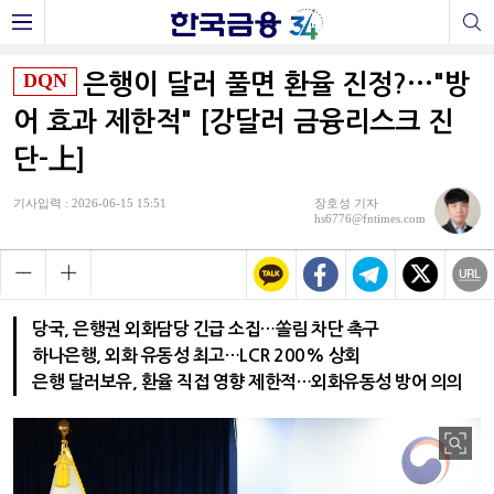
DQN
은행이 달러 풀면 환율 진정?···"방
어 효과 제한적" [강달러 금융리스크 진
단-上]
기사입력 : 2026-06-15 15:51
장호성 기자
hs6776@fntimes.com
당국, 은행권 외화담당 긴급 소집…쏠림 차단 촉구
하나은행, 외화 유동성 최고…LCR 200% 상회
은행 달러보유, 환율 직접 영향 제한적…외화유동성 방어 의의