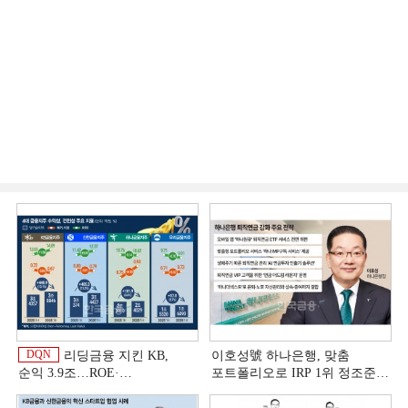
DQN
리딩금융 지킨 KB,
이호성號 하나은행, 맞춤
순익 3.9조…ROE·
포트폴리오로 IRP 1위 정조준
비용효율성까지 선두 [2026
[은행권 연금 방어전]
이
상반기 금융 리그테이블]