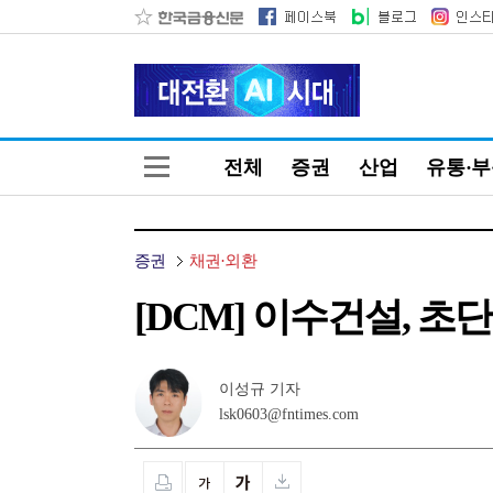
전체
증권
산업
유통·
증권
채권·외환
[DCM] 이수건설, 초
이성규 기자
lsk0603@fntimes.com