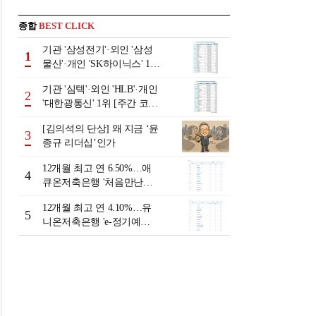
종합
BEST CLICK
기관 '삼성전기'·외인 '삼성
1
물산'·개인 'SK하이닉스' 1위
[주간 코스피 순매수- 2026
기관 '심텍'·외인 'HLB'·개인
년 8월3일~8월7일]
2
'대한광통신' 1위 [주간 코스
닥 순매수- 2026년 8월3일~8
[김의석의 단상] 왜 지금 ‘윤
월7일]
3
종규 리더십’인가
12개월 최고 연 6.50%…애
4
큐온저축은행 '처음만난적
금'[이주의 저축은행 적금금
12개월 최고 연 4.10%…유
리-8월 2주]
5
니온저축은행 'e-정기예
금'[이주의 저축은행 예금금
리-8월 2주]