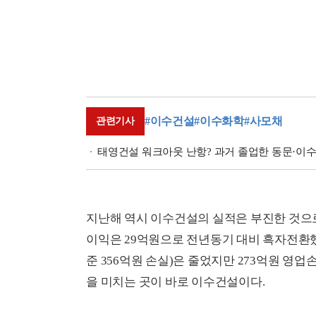
#이수건설
#이수화학
#사모채
관련기사
태영건설 워크아웃 난항? 과거 졸업한 동문·이
지난해 역시 이수건설의 실적은 부진한 것으로
이익은 29억원으로 전년동기 대비 흑자전환했
준 356억원 손실)은 줄었지만 273억원 영
을 미치는 곳이 바로 이수건설이다.