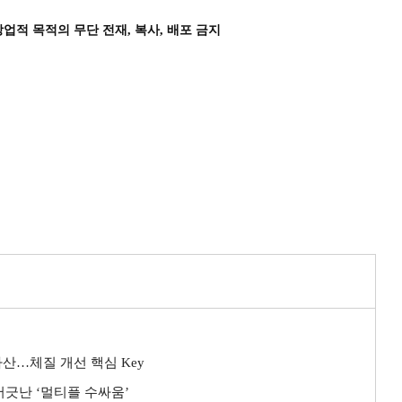
상업적 목적의 무단 전재, 복사, 배포 금지
 자산…체질 개선 핵심 Key
’ 어긋난 ‘멀티플 수싸움’