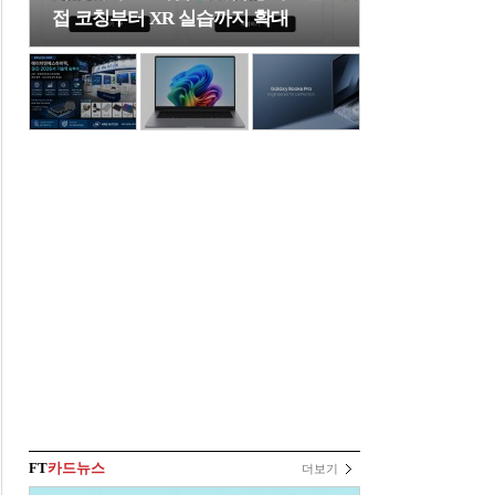
접 코칭부터 XR 실습까지 확대
FT
카드뉴스
더보기