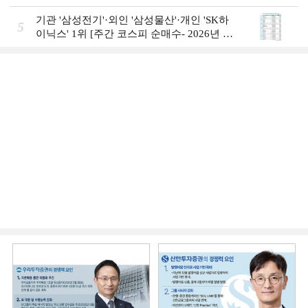
일]
기관 '삼성전기'·외인 '삼성물산'·개인 'SK하
5
이닉스' 1위 [주간 코스피 순매수- 2026년 8
월3일~8월7일]