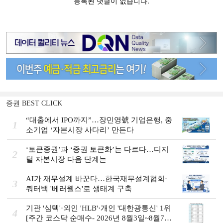
증권 BEST CLICK
“대출에서 IPO까지”…장민영號 기업은행, 중
1
소기업 ‘자본시장 사다리’ 만든다
‘토큰증권’과 ‘증권 토큰화’는 다르다…디지
2
털 자본시장 다음 단계는
AI가 재무설계 바꾼다…한국재무설계협회·
3
쿼터백 '베러웰스'로 생태계 구축
기관 '심텍'·외인 'HLB'·개인 '대한광통신' 1위
4
[주간 코스닥 순매수- 2026년 8월3일~8월7