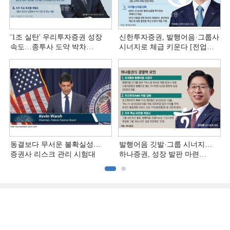
'1조 실탄' 우리투자증권 성장
신한투자증권, 발행어음·그룹사
속도…종투사 도약 박차
시너지로 체급 키운다 [전업계
[전업계 추격하는 은행계
추격하는 은행계 증권사 (4)]
증권사 (5)]
동결보다 무서운 불확실성…
발행어음 깃발·그룹 시너지…
증권사 리스크 관리 시험대
하나증권, 성장 발판 마련
[전업계 추격하는 은행계
증권사 (3)]