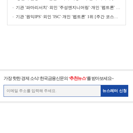
기관 '파마리서치'·외인 '주성엔지니어링'·개인 '펩트론' 1위 [주간 코스닥 순매수- 2026년 7월27일~7월31일]
기관 '원익IPS'·외인 'ISC'·개인 '펩트론' 1위 [주간 코스닥 순매수- 2026년 7월6일~7월10일]
가장 핫한 경제 소식! 한국금융신문의
‘추천뉴스’
를 받아보세요~
뉴스레터 신청