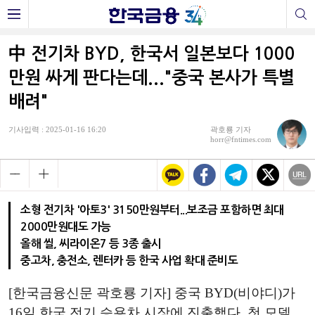
中 전기차 BYD, 한국서 일본보다 1000
만원 싸게 판다는데..."중국 본사가 특별
배려"
기사입력 : 2025-01-16 16:20
곽호룡 기자
horr@fntimes.com
소형 전기차 '아토3' 3150만원부터...보조금 포함하면 최대
2000만원대도 가능
올해 씰, 씨라이온7 등 3종 출시
중고차, 충전소, 렌터카 등 한국 사업 확대 준비도
[한국금융신문 곽호룡 기자] 중국 BYD(비야디)가
16일 한국 전기 승용차 시장에 진출했다. 첫 모델