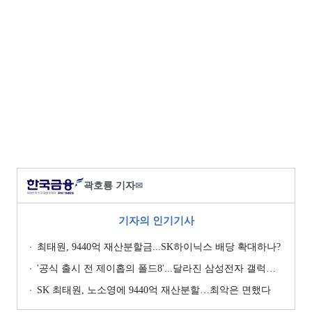
곽호룡 기자
✉
기자의 인기기사
최태원, 9440억 재산분할금...SK하이닉스 배당 확대하나?
'공식 출시 전 제이홉의 폴드8'...달라진 삼성전자 갤럭시 마케팅?
SK 최태원, 노소영에 9440억 재산분할…최악은 면했다