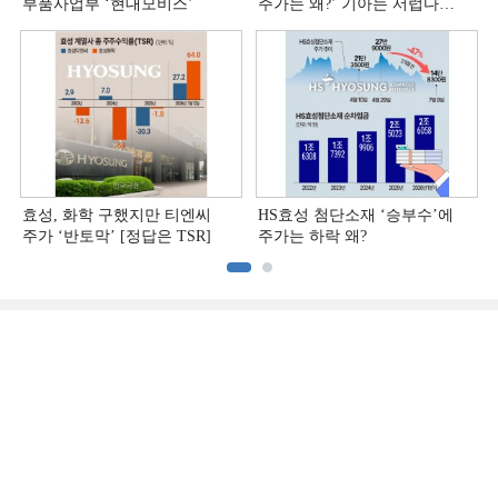
부품사업부 ‘현대모비스ʼ
주가는 왜?ʼ 기아는 서럽다
[정답은 TSR]
효성, 화학 구했지만 티엔씨
HS효성 첨단소재 ‘승부수’에
주가 ‘반토막’ [정답은 TSR]
주가는 하락 왜?