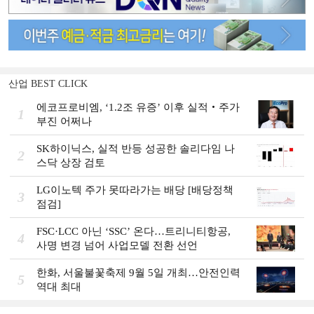
산업 BEST CLICK
에코프로비엠, ‘1.2조 유증’ 이후 실적‧주가
1
부진 어쩌나
SK하이닉스, 실적 반등 성공한 솔리다임 나
2
스닥 상장 검토
LG이노텍 주가 못따라가는 배당 [배당정책
3
점검]
FSC·LCC 아닌 ‘SSC’ 온다…트리니티항공,
4
사명 변경 넘어 사업모델 전환 선언
한화, 서울불꽃축제 9월 5일 개최…안전인력
5
역대 최대