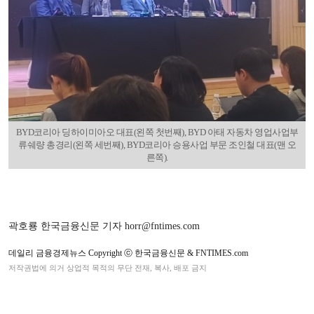
BYD코리아 딩하이미아오 대표(왼쪽 첫번째), BYD 아태 자동차 영업사업부
류쉐량 총경리(왼쪽 세번째), BYD코리아 승용사업 부문 조인철 대표(맨 오
른쪽).
곽호룡 한국금융신문 기자 horr@fntimes.com
데일리 금융경제뉴스 Copyright ⓒ 한국금융신문 & FNTIMES.com
저작권법에 의거 상업적 목적의 무단 전재, 복사, 배포 금지