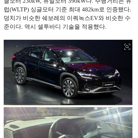
글모터 230kW, 듀얼모터 390kW다. 주행거리는 유
럽(WLTP) 싱글모터 기준 최대 482km로 인증됐다.
덩치가 비슷한 쉐보레의 이쿼녹스EV와 비슷한 수
준이다. 역시 셀투바디 기술을 적용했다.