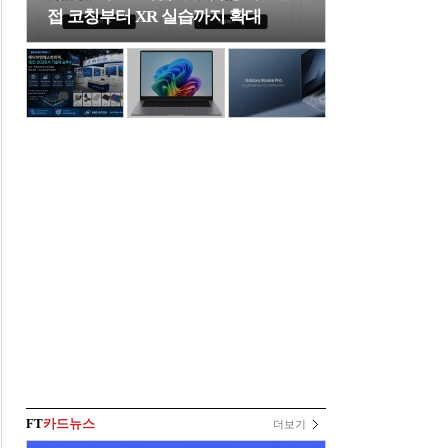
접 코칭부터 XR 실습까지 확대
FT
카드뉴스
더보기