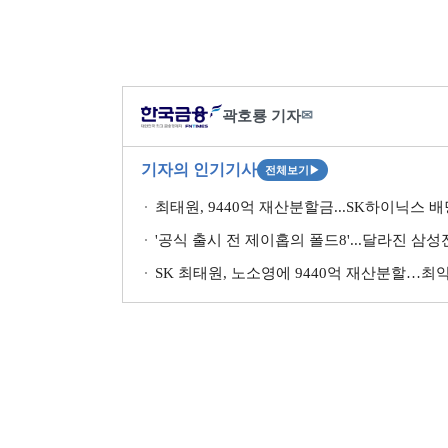
곽호룡 기자
✉
기자의 인기기사
전체보기
▶
최태원, 9440억 재산분할금...SK하이닉스 
'공식 출시 전 제이홉의 폴드8'...달라진 삼
SK 최태원, 노소영에 9440억 재산분할…최