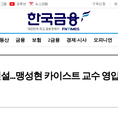
구독신청
로
부동산
금융
보험
2금융
경제·시사
오피니언
신설...맹성현 카이스트 교수 영