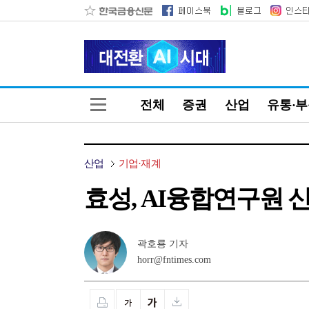
전체
증권
산업
유통·
산업
기업·재계
효성, AI융합연구원 
곽호룡 기자
horr@fntimes.com