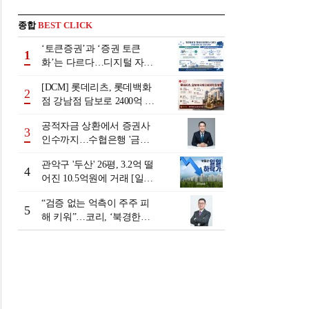
종합
BEST CLICK
‘토큰증권’과 ‘증권 토큰
1
화’는 다르다…디지털 자본
시장 다음 단계는
[DCM] 롯데리츠, 롯데백화
2
점 강남점 담보로 2400억 조
달…단기채 차환
공적자금 상환에서 증권사
3
인수까지…수협은행 '금융
그룹화' 25년 여정 [수협은
관악구 '두산' 26평, 3.2억 떨
행 금융그룹의 꿈①]
4
어진 10.5억원에 거래 [일일
하락가]
“검증 없는 억측이 주주 피
5
해 키워”…코리, ‘북경한미
미수채권 논란’ 정면 반박