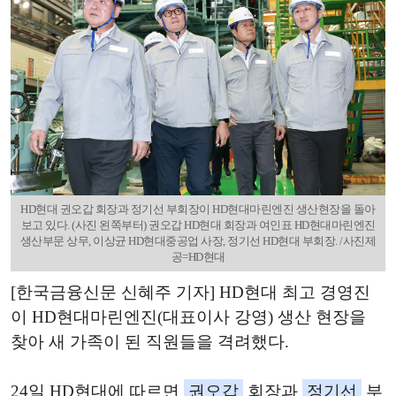
HD현대 권오갑 회장과 정기선 부회장이 HD현대마린엔진 생산현장을 돌아
보고 있다. (사진 왼쪽부터) 권오갑 HD현대 회장과 여인표 HD현대마린엔진
생산부문 상무, 이상균 HD현대중공업 사장, 정기선 HD현대 부회장. /사진제
공=HD현대
[한국금융신문 신혜주 기자] HD현대 최고 경영진
이 HD현대마린엔진(대표이사 강영) 생산 현장을
찾아 새 가족이 된 직원들을 격려했다.
24일 HD현대에 따르면
권오갑
회장과
정기선
부