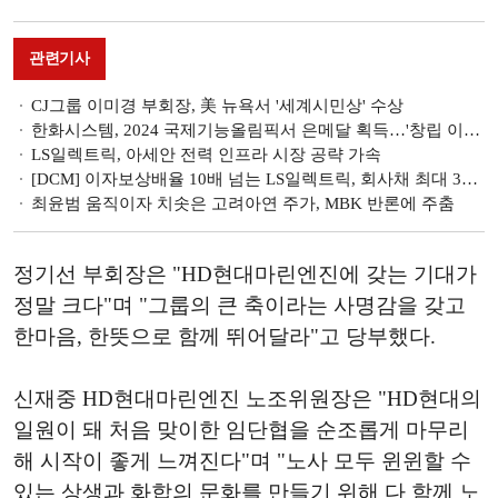
관련기사
CJ그룹 이미경 부회장, 美 뉴욕서 '세계시민상' 수상
한화시스템, 2024 국제기능올림픽서 은메달 획득…'창립 이래 처음'
LS일렉트릭, 아세안 전력 인프라 시장 공략 가속
[DCM] 이자보상배율 10배 넘는 LS일렉트릭, 회사채 최대 3500억 발행 '자신만만'
최윤범 움직이자 치솟은 고려아연 주가, MBK 반론에 주춤
정기선 부회장은 "HD현대마린엔진에 갖는 기대가
정말 크다"며 "그룹의 큰 축이라는 사명감을 갖고
한마음, 한뜻으로 함께 뛰어달라"고 당부했다.
신재중 HD현대마린엔진 노조위원장은 "HD현대의
일원이 돼 처음 맞이한 임단협을 순조롭게 마무리
해 시작이 좋게 느껴진다"며 "노사 모두 윈윈할 수
있는 상생과 화합의 문화를 만들기 위해 다 함께 노