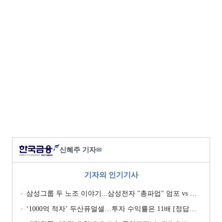
신혜주 기자
✉
기자의 인기기사
삼성그룹 두 노조 이야기...삼성전자 "총파업" 엄포 vs 삼성重 '노사 원팀' 자처
‘1000억 적자’ 두산퓨얼셀…투자 수익률은 11배 [정답은 TSR]