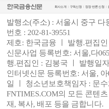
회사소개
구독신청
정정·반론 신청
발행소(주소) : 서울시 중구 
번호 : 202-81-39551
제호: 한국금융 ㅣ 발행.편집인 : 
신문사업 등록번호: 서울,다0655
행.편집인 : 김봉국 ㅣ 발행일자:
인터넷신문 등록번호: 서울, 아03
일 ㅣ 청소년보호책임자 : 문수
FNTIMES.COM의 모든 콘텐
재, 복사, 배포 등을 금합니다.