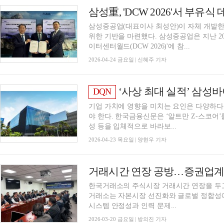
삼성重, 'DCW 2026'서 부유
삼성중공업(대표이사 최성안)이 자체 개발한 
위한 기반을 마련했다. 삼성중공업은 지난 20~
이터센터월드(DCW 2026)'에 참...
2026-04-24 금요일 | 신혜주 기자
‘사상 최대 실적’ 삼성바이오로직스, 
DQN
기업 가치에 영향을 미치는 요인은 다양하다
야 한다. 한국금융신문은 ‘알트만 Z-스코어’
성 등을 입체적으로 바라보...
2026-04-23 목요일 | 양현우 기자
한국거래소의 주식시장 거래시간 연장을 두고
거래소는 자본시장 선진화와 글로벌 정합성에
시스템 안정성과 인력 문제...
2026-03-20 금요일 | 방의진 기자