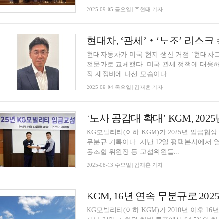
2025-09-05 금요일 | 주현태 기자
현대자동차가 미국 현지 생산 거점 ‘현대차그
전문가로 교체했다. 미국 관세 정책에 대응해
직 재정비에 나선 모습이다....
2025-09-04 목요일 | 김재훈 기자
‘노사 공감대 확대’ KGM, 20
KG모빌리티(이하 KGM)가 2025년 임금협상
무분규 기록이다. 지난 12일 평택본사에서 열린 조인식에는 황기영 KGM 대표이사와 노철 노
동조합 위원장 등 교섭위원들...
2025-08-13 수요일 | 김재훈 기자
KGM, 16년 연속 무분규로 20
KG모빌리티(이하 KGM)가 2010년 이후 16년