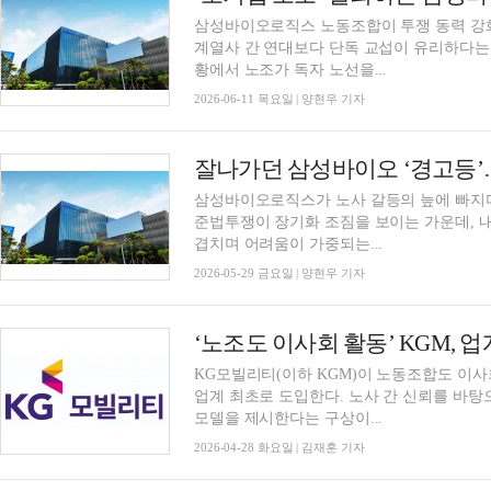
삼성바이오로직스 노동조합이 투쟁 동력 강화
계열사 간 연대보다 단독 교섭이 유리하다는 
황에서 노조가 독자 노선을...
2026-06-11 목요일 | 양현우 기자
삼성바이오로직스가 노사 갈등의 늪에 빠지며 
준법투쟁이 장기화 조짐을 보이는 가운데, 
겹치며 어려움이 가중되는...
2026-05-29 금요일 | 양현우 기자
‘노조도 이사회 활동’ KGM, 업
KG모빌리티(이하 KGM)이 노동조합도 이사
업계 최초로 도입한다. 노사 간 신뢰를 바
모델을 제시한다는 구상이...
2026-04-28 화요일 | 김재훈 기자