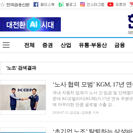
전체
증권
산업
유통·부동산
금융
'노조' 검색결과
‘노사 협력 모범’ KGM, 17년
국내 자동차 업계가 노사 간 임금 및 단체협
운데 KG모빌리티(KGM)가 17년 연속 무분
에 마무리한 만큼 글로벌 수출 강...
2026-07-31 금요일 | 김재훈 기자