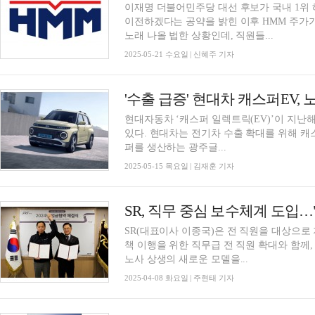
이재명 더불어민주당 대선 후보가 국내 1위 
이전하겠다는 공약을 밝힌 이후 HMM 주가
노래 나올 법한 상황인데, 직원들...
2025-05-21 수요일 | 신혜주 기자
'수출 급증' 현대차 캐스퍼EV,
현대자동차 ‘캐스퍼 일렉트릭(EV)’이 지난
있다. 현대차는 전기차 수출 확대를 위해 캐스퍼E
퍼를 생산하는 광주글...
2025-05-15 목요일 | 김재훈 기자
SR, 직무 중심 보수체계 도입…
​SR(대표이사 이종국)은 전 직원을 대상으로
책 이행을 위한 직무급 전 직원 확대와 함께,
노사 상생의 새로운 모델을...
2025-04-08 화요일 | 주현태 기자