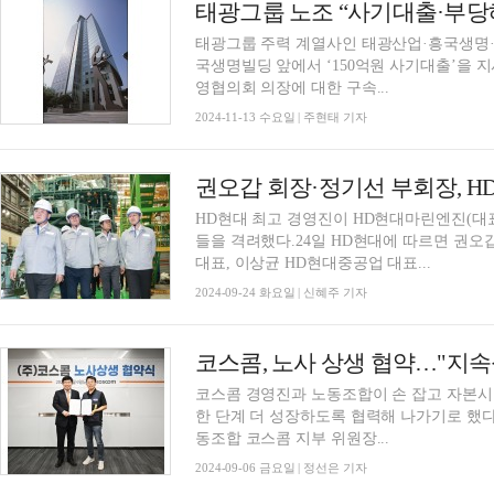
태광그룹 노조 “사기대출·부당
태광그룹 주력 계열사인 태광산업·흥국생명·
국생명빌딩 앞에서 ‘150억원 사기대출’을 
영협의회 의장에 대한 구속...
2024-11-13 수요일 | 주현태 기자
HD현대 최고 경영진이 HD현대마린엔진(대표
들을 격려했다.24일 HD현대에 따르면 권오
대표, 이상균 HD현대중공업 대표...
2024-09-24 화요일 | 신혜주 기자
코스콤, 노사 상생 협약…"지속
코스콤 경영진과 노동조합이 손 잡고 자본시
한 단계 더 성장하도록 협력해 나가기로 했다. 윤창현 코스콤 사장과 원성연 전국금융산
동조합 코스콤 지부 위원장...
2024-09-06 금요일 | 정선은 기자