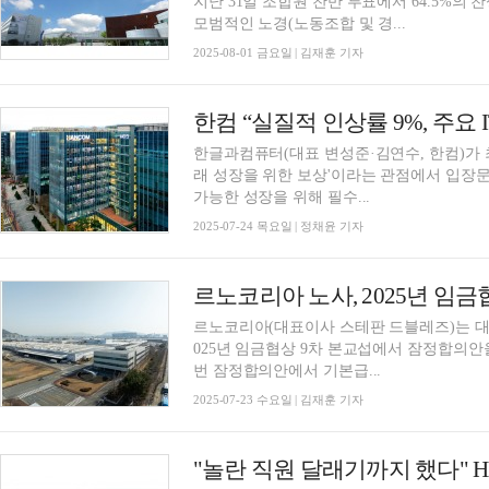
지난 31일 조합원 찬반 투표에서 64.5%의
모범적인 노경(노동조합 및 경...
2025-08-01 금요일 | 김재훈 기자
한컴 “실질적 인상률 9%, 주요
한글과컴퓨터(대표 변성준·김연수, 한컴)가 
래 성장을 위한 보상'이라는 관점에서 입장문
가능한 성장을 위해 필수...
2025-07-24 목요일 | 정채윤 기자
르노코리아 노사, 2025년 임
르노코리아(대표이사 스테판 드블레즈)는 대
025년 임금협상 9차 본교섭에서 잠정합의안을 도출했다고 
번 잠정합의안에서 기본급...
2025-07-23 수요일 | 김재훈 기자
"놀란 직원 달래기까지 했다"