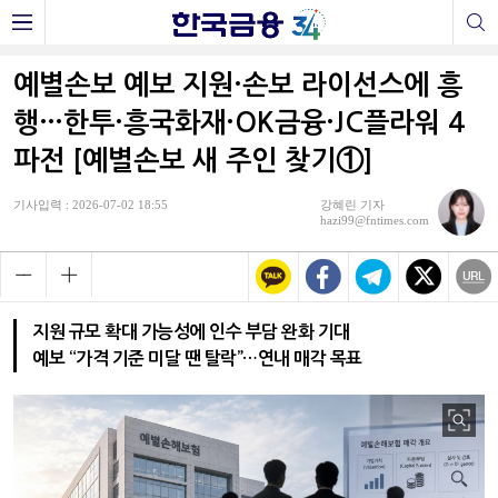
예별손보 예보 지원·손보 라이선스에 흥
행…한투·흥국화재·OK금융·JC플라워 4
파전 [예별손보 새 주인 찾기①]
기사입력 : 2026-07-02 18:55
강혜린 기자
hazi99@fntimes.com
지원 규모 확대 가능성에 인수 부담 완화 기대
예보 “가격 기준 미달 땐 탈락”…연내 매각 목표