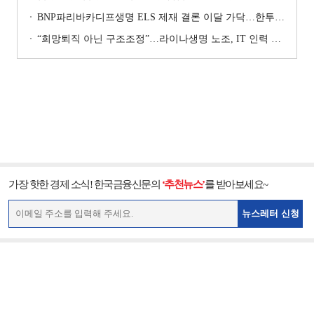
BNP파리바카디프생명 ELS 제재 결론 이달 가닥…한투지주 인수 가능성은 [보험사 M&A 점검]
“희망퇴직 아닌 구조조정”…라이나생명 노조, IT 인력 재편에 반발 집회 [막 오른 금융권 하투(夏鬪)]
가장 핫한 경제 소식! 한국금융신문의
‘추천뉴스’
를 받아보세요~
뉴스레터 신청