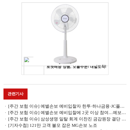
관련기사
[주간 보험 이슈] 예별손보 예비입찰자 한투·하나금융·JC플라워…완주 가능성은 外
[주간 보험 이슈] 예별손보 예비입찰에 2곳 이상 참여…예보 지원 여부가 매각 가늠좌 外
[주간 보험 이슈] 삼성생명 일탈 회계 이찬진 금감원장 결단 내릴까…"잠정적 방향 결정 근본 해결" 外
[기자수첩] 121만 고객 볼모 잡은 MG손보 노조