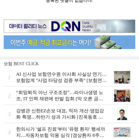
보험 BEST CLICK
AI 신사업 보험연수원 이사회 사실상 연기…
1
보험업계 "사업 타당성 검증 부족" [보험연수
원 AI사업 논란]
“희망퇴직 아닌 구조조정”…라이나생명 노
2
조, IT 인력 재편에 반발 집회 [막 오른 금융
권 하투(夏鬪)]
강병관 신한EZ손보 대표, 적자 개선·영업강
3
화 특명…하반기 성과 가시화 [진옥동호 신
한금융, 부스트업 점검]
한의사가 '셀프 진료'부터 '유령 환자' 행세까
4
지…자동차보험 악용 심각 [경상환자 8주룰