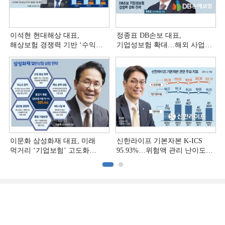
이석현 현대해상 대표,
정종표 DB손보 대표,
해상보험 경쟁력 기반 ‘수익
기업성보험 확대…해외 사업
다변화ʼ [손보사 일반보험 전략
다변화 [손보사 일반보험 전략
(3)]
(2)]
이문화 삼성화재 대표, 미래
신한라이프 기본자본 K-ICS
먹거리 ‘기업보험’ 고도화
95.93%…위험액 관리 난이도
[손보사 일반보험 전략 (1)]
상승 [보험사 기본자본 점검]