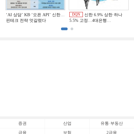
DQN
‘AI 상담’ KB·‘오픈 API’ 신한…
신한 6.9% 상한·하나
핀테크 전략 엇갈렸다
5.5% 고정…4대은행
중금리대출 승부수
이
증권
산업
유통·부동산
금융
보험
2금융