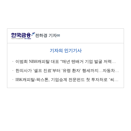
전하경 기자
✉
기자의 인기기사
이범희 NBH캐피탈 대표 “매년 텐배거 기업 발굴 저력…올해 ROE 20% 목표”
한의사가 '셀프 진료'부터 '유령 환자' 행세까지…자동차보험 악용 심각 [경상환자 8주룰 도입 초읽기]
IBK캐피탈-팍스톤, 기업승계 전문펀드 첫 투자처로 ‘씨엠디기술단’ 낙점 [캐피탈사 돋보기]