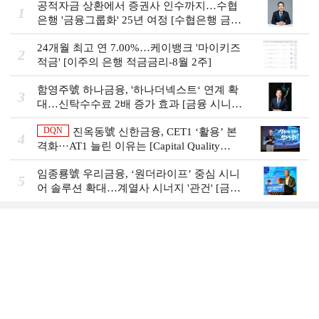
공적자금 상환에서 증권사 인수까지…수협
1
은행 '금융그룹화' 25년 여정 [수협은행 금융
그룹의 꿈①]
24개월 최고 연 7.00%…케이뱅크 '마이키즈
2
적금' [이주의 은행 적금금리-8월 2주]
함영주號 하나금융, '하나더넥스트‘ 연계 확
3
대…신탁수수료 2배 증가 효과 [금융 시니어
비즈니스 돋보기]
DQN
진옥동號 신한금융, CET1 ‘활용’ 본
4
격화···AT1 늘린 이유는 [Capital Quality
Review]
임종룡號 우리금융, ‘원더라이프’ 중심 시니
5
어 솔루션 확대…계열사 시너지 '관건' [금융
시니어 비즈니스 돋보기]