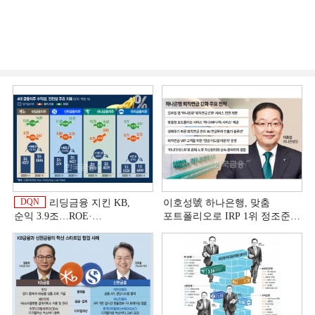
DQN
리딩금융 지킨 KB,
이호성號 하나은행, 맞춤
순익 3.9조…ROE·
포트폴리오로 IRP 1위 정조준
비용효율성까지 선두 [2026
[은행권 연금 방어전]
이
상반기 금융 리그테이블]