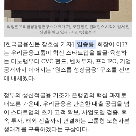
박정훈 우리금융경영연구소 대표가 7일 오전 열린 컨퍼런스 시작에 앞서 인
삿말을 하고 있다. / 사진=장호성 기
[한국금융신문 장호성 기자]
임종룡
회장이 이끄
는 우리금융그룹이 혁신 스타트업을 발굴·육성하
는 디노랩부터 CVC 펀드, 벤처투자, 프리IPO, 기업
공개까지 이어지는 ‘원스톱 성장금융’ 구조를 전면
에 내세웠다.
정부의 생산적금융 기조가 은행권의 핵심 과제로
떠오른 가운데, 우리금융은 단순한 대출 공급을 넘
어 스타트업의 초기 고객 확보, 사업모델 검증, 후
속 투자, 해외 진출까지 연결하는 그룹형 모험자본
생태계를 구축하겠다는 구상이다.