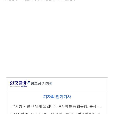
장호성 기자
✉
기자의 인기기사
“지방 가면 IT인재 오겠나”…AX 바쁜 농협은행, 본사 이전설에 ‘긴장’ [막 오른 금융권 하투(夏鬪)]