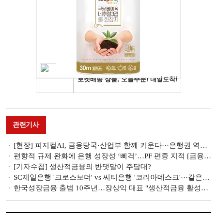
관련기사
[현장] 피지컬AI, 금융당국·산업부 함께 키운다···은행권 역할도 '확대' [생산적 금융 대전환]
편향적 규제 완화에 은행 성장성 ‘삐걱’…PF 편중 지적 [금융 잡는 이재명 정부]
[기자수첩] 생산적금융의 반댓말이 주담대?
SC제일은행 '크로스보더' vs 씨티은행 '코리아데스크'···같은 듯 다른 생산적금융 [외국계 은행 생존전략]
한국성장금융 출범 10주년…장상익 대표 "생산적금융 활성화에 모든 역량 집중"