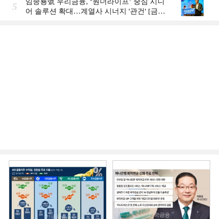
임종룡號 우리금융, ‘원더라이프’ 중심 시니
5
어 솔루션 확대…계열사 시너지 '관건' [금융
시니어 비즈니스 돋보기]