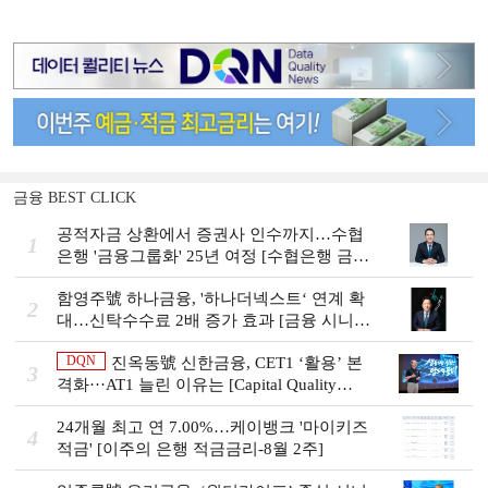
금융 BEST CLICK
공적자금 상환에서 증권사 인수까지…수협
1
은행 '금융그룹화' 25년 여정 [수협은행 금융
그룹의 꿈①]
함영주號 하나금융, '하나더넥스트‘ 연계 확
2
대…신탁수수료 2배 증가 효과 [금융 시니어
비즈니스 돋보기]
DQN
진옥동號 신한금융, CET1 ‘활용’ 본
3
격화···AT1 늘린 이유는 [Capital Quality
Review]
24개월 최고 연 7.00%…케이뱅크 '마이키즈
4
적금' [이주의 은행 적금금리-8월 2주]