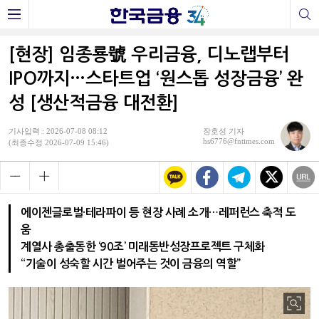
[현장] 임종룡號 우리금융, 디노랩부터
IPO까지…스타트업 ‘원스톱 성장금융’ 완
성 [생산적금융 대전환]
기사입력 : 2026-07-08 08:12
장호성 기자
hs6776@fntimes.com
(최종수정 2026-07-09 15:46)
에이젠글로벌·테라파이 등 현장 사례 소개…레퍼런스 축적 도
움
계열사 총출동한 ‘90조’ 미래동반성장프로젝트 구체화
“기술이 성숙할 시간 벌어주는 것이 금융의 역할”