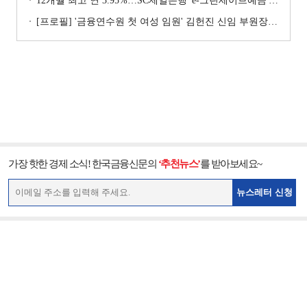
12개월 최고 연 3.95%…SC제일은행 'e-그린세이브예금' [이주의 은행 예금금리-8월 1주]
[프로필] '금융연수원 첫 여성 임원' 김헌진 신임 부원장···교육·디지털·기획 '올라운더'
가장 핫한 경제 소식! 한국금융신문의
‘추천뉴스’
를 받아보세요~
뉴스레터 신청