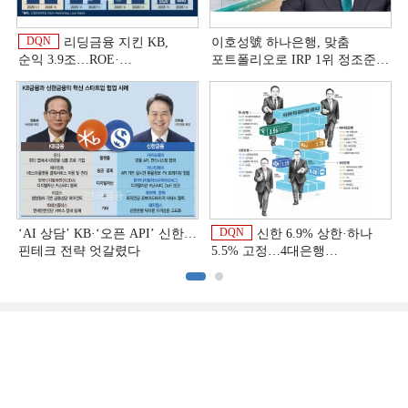
DQN
리딩금융 지킨 KB,
이호성號 하나은행, 맞춤
순익 3.9조…ROE·
포트폴리오로 IRP 1위 정조준
비용효율성까지 선두 [2026
[은행권 연금 방어전]
이
상반기 금융 리그테이블]
DQN
‘AI 상담’ KB·‘오픈 API’ 신한…
신한 6.9% 상한·하나
핀테크 전략 엇갈렸다
5.5% 고정…4대은행
중금리대출 승부수
이