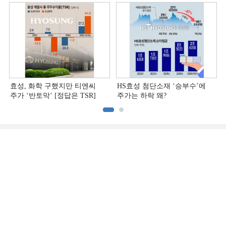
효성, 화학 구했지만 티엔씨
HS효성 첨단소재 ‘승부수’에
주가 ‘반토막’ [정답은 TSR]
주가는 하락 왜?