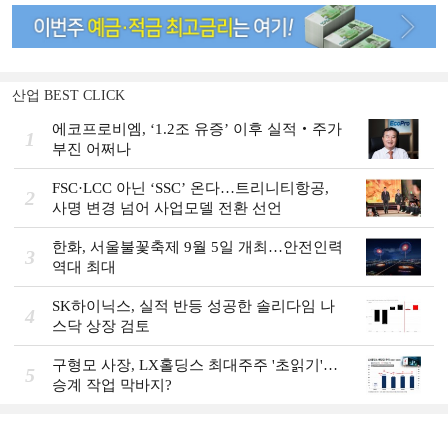
산업 BEST CLICK
에코프로비엠, ‘1.2조 유증’ 이후 실적‧주가
1
부진 어쩌나
FSC·LCC 아닌 ‘SSC’ 온다…트리니티항공,
2
사명 변경 넘어 사업모델 전환 선언
한화, 서울불꽃축제 9월 5일 개최…안전인력
3
역대 최대
SK하이닉스, 실적 반등 성공한 솔리다임 나
4
스닥 상장 검토
구형모 사장, LX홀딩스 최대주주 '초읽기'…
5
승계 작업 막바지?