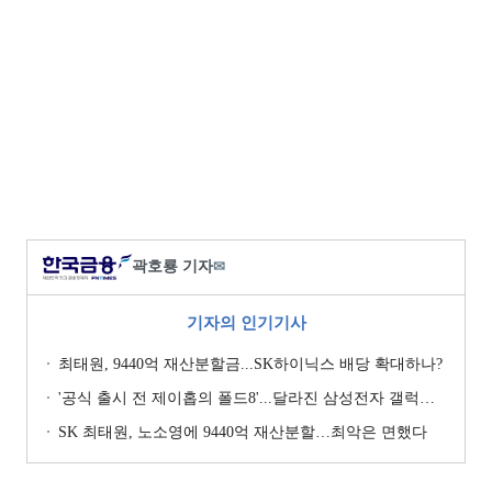
곽호룡 기자
✉
기자의 인기기사
최태원, 9440억 재산분할금...SK하이닉스 배당 확대하나?
'공식 출시 전 제이홉의 폴드8'...달라진 삼성전자 갤럭시 마케팅?
SK 최태원, 노소영에 9440억 재산분할…최악은 면했다