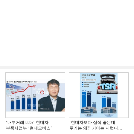
‘내부거래 88%ʼ 현대차
‘현대차보다 실적 좋은데
부품사업부 ‘현대모비스ʼ
주가는 왜?ʼ 기아는 서럽다
[정답은 TSR]