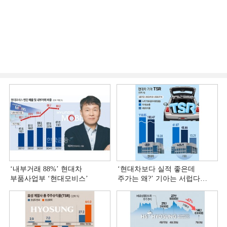
‘내부거래 88%ʼ 현대차
‘현대차보다 실적 좋은데
부품사업부 ‘현대모비스ʼ
주가는 왜?ʼ 기아는 서럽다
[정답은 TSR]