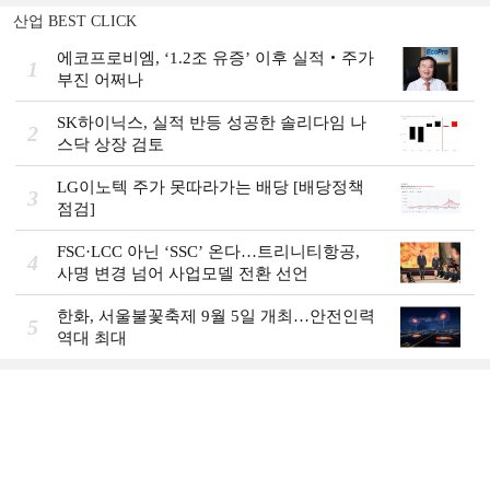
산업 BEST CLICK
에코프로비엠, ‘1.2조 유증’ 이후 실적‧주가
1
부진 어쩌나
SK하이닉스, 실적 반등 성공한 솔리다임 나
2
스닥 상장 검토
LG이노텍 주가 못따라가는 배당 [배당정책
3
점검]
FSC·LCC 아닌 ‘SSC’ 온다…트리니티항공,
4
사명 변경 넘어 사업모델 전환 선언
한화, 서울불꽃축제 9월 5일 개최…안전인력
5
역대 최대