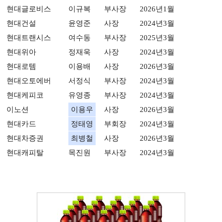
현대글로비스
이규복
부사장
2026년1월
현대건설
윤영준
사장
2024년3월
현대트랜시스
여수동
부사장
2025년3월
현대위아
정재욱
사장
2024년3월
현대로템
이용배
사장
2026년3월
현대오토에버
서정식
부사장
2024년3월
현대케피코
유영종
부사장
2024년3월
이노션
이용우
사장
2026년3월
현대카드
정태영
부회장
2024년3월
현대차증권
최병철
사장
2026년3월
현대캐피탈
목진원
부사장
2024년3월