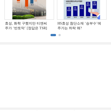
효성, 화학 구했지만 티엔씨
HS효성 첨단소재 ‘승부수’에
주가 ‘반토막’ [정답은 TSR]
주가는 하락 왜?