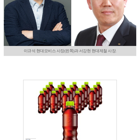
이규석 현대모비스 사장(왼쪽)과 서강현 현대제철 사장.