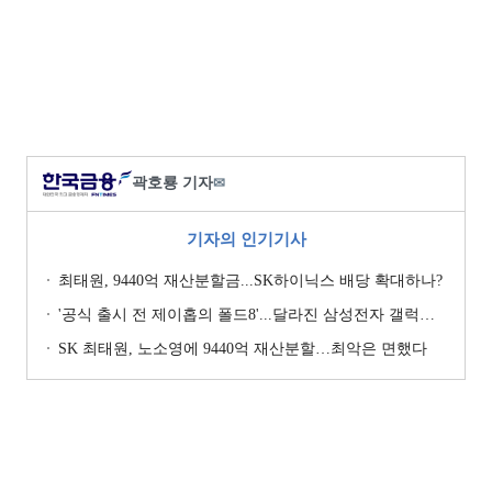
곽호룡 기자
✉
기자의 인기기사
최태원, 9440억 재산분할금...SK하이닉스 배당 확대하나?
'공식 출시 전 제이홉의 폴드8'...달라진 삼성전자 갤럭시 마케팅?
SK 최태원, 노소영에 9440억 재산분할…최악은 면했다