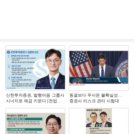
신한투자증권, 발행어음·그룹사
동결보다 무서운 불확실성…
시너지로 체급 키운다 [전업계
증권사 리스크 관리 시험대
추격하는 은행계 증권사 (4)]