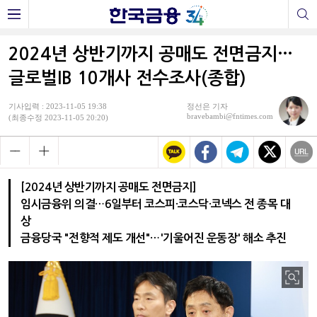
2024년 상반기까지 공매도 전면금지…
글로벌IB 10개사 전수조사(종합)
기사입력 : 2023-11-05 19:38
정선은 기자
bravebambi@fntimes.com
(최종수정 2023-11-05 20:20)
[2024년 상반기까지 공매도 전면금지]
임시금융위 의결…6일부터 코스피·코스닥·코넥스 전 종목 대
상
금융당국 "전향적 제도 개선"…'기울어진 운동장' 해소 추진