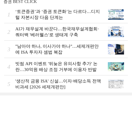
증권 BEST CLICK
‘토큰증권’과 ‘증권 토큰화’는 다르다…디지
1
털 자본시장 다음 단계는
AI가 재무설계 바꾼다…한국재무설계협회·
2
쿼터백 '베러웰스'로 생태계 구축
"남아야 하나, 이사가야 하나"…세제개편안
3
에 ISA 투자자 셈법 복잡
빗썸 API 이벤트 '뒤늦은 유의사항 추가' 논
4
란…30억원 배상 조정 거부에 이용자 반발
'생산적 금융 ISA' 신설…이자·배당소득 전액
5
비과세 [2026 세제개편안]