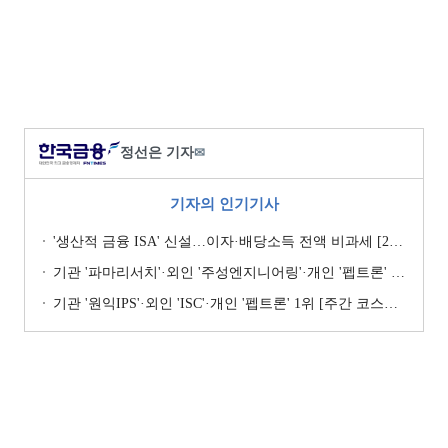
정선은 기자
✉
기자의 인기기사
'생산적 금융 ISA' 신설…이자·배당소득 전액 비과세 [2026 세제개편안]
기관 '파마리서치'·외인 '주성엔지니어링'·개인 '펩트론' 1위 [주간 코스닥 순매수- 2026년 7월27일~7월31일]
기관 '원익IPS'·외인 'ISC'·개인 '펩트론' 1위 [주간 코스닥 순매수- 2026년 7월6일~7월10일]