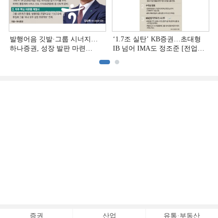
발행어음 깃발·그룹 시너지…
‘1.7조 실탄’ KB증권…초대형
하나증권, 성장 발판 마련
IB 넘어 IMA도 정조준 [전업계
[전업계 추격하는 은행계
추격하는 은행계 증권사 (2)]
증권사 (3)]
증권
산업
유통·부동산