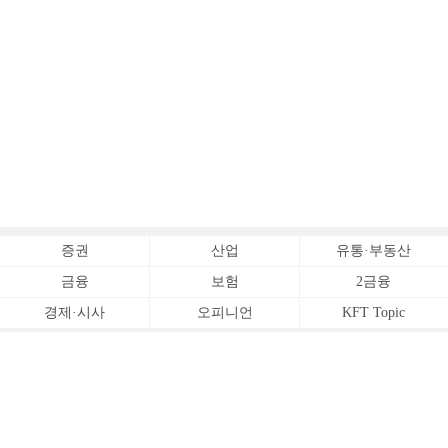
증권
산업
유통·부동산
금융
보험
2금융
경제·시사
오피니언
KFT Topic
전체서비스
Copyrightⓒ
한국금융신문 All Rights Reserved.