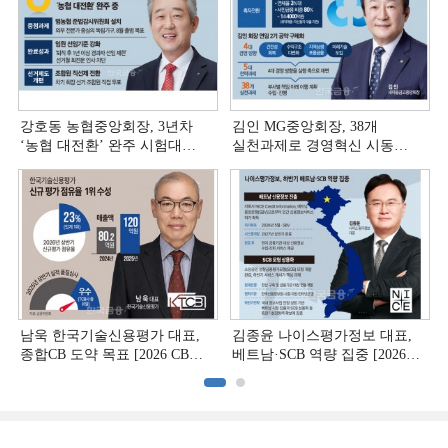
강호동 농협중앙회장, 3년차
김인 MG중앙회장, 38개
‘농협 대전환ʼ 완주 시험대
실천과제로 경영혁신 시동
[상호금융 경영혁신 진단 ②]
[상호금융 경영혁신 진단 ①]
남욱 한국기술신용평가 대표,
김종윤 나이스평가정보 대표,
종합CB 도약 목표 [2026 CB사
베트남·SCB 역량 집중 [2026
하반기 전략 ③]
CB사 하반기 전략 ②]
(