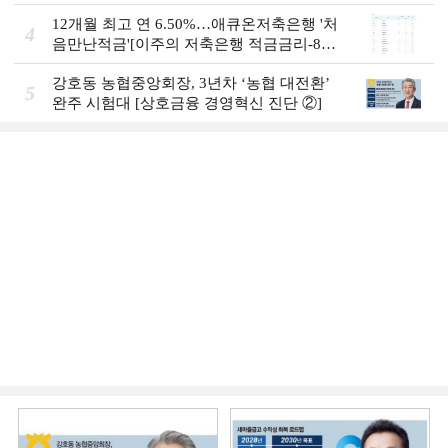
주]
12개월 최고 연 6.50%…애큐온저축은행 '처
4
음만난적금'[이주의 저축은행 적금금리-8월
2주]
강호동 농협중앙회장, 3년차 ‘농협 대전환ʼ
5
완주 시험대 [상호금융 경영혁신 진단 ②]