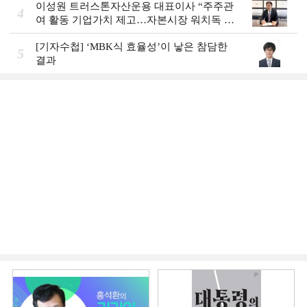
이성원 트러스톤자산운용 대표이사 “주주관
4
여 활동 기업가치 제고…자본시장 워치독 역
할”
[기자수첩] ‘MBK식 효율성’이 낳은 참담한
5
결과