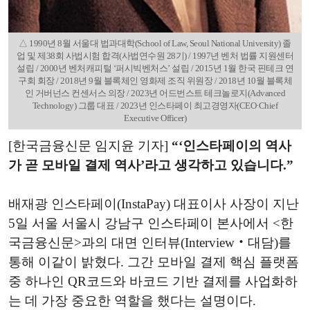
△ 1990년 8월 서울대 법과대학(School of Law, Seoul National University) 졸
업 및 제38회 사법시험 합격(사법연수원 28기) / 1997년 벤처 법률 지원센터
설립 / 2000년 벤처캐피털 ‘퍼시빅벤처스’ 설립 / 2015년 1월 한국 핀테크 연
구회 회장 / 2018년 9월 블록체인 영화제 조직 위원장 / 2018년 10월 블록체
인 거버넌스 컨센서스 의장 / 2023년 어드번스트 테크놀로지(Advanced
Technology) 그룹 대표 / 2023년 인스타페이 최고경영자(CEO·Chief
Executive Officer)
[한국금융신문 임지윤 기자]
“‘인스타페이의 역사
가 곧 모바일 결제 역사’라고 생각하고 있습니다.”
배재광 인스타페이(InstaPay) 대표이사 사장이 지난
5일 서울 서울시 강남구 인스타페이 본사에서 <한
국금융신문>과의 대면 인터뷰(Interview‧대담)를
통해 이같이 밝혔다. 그간 모바일 결제 핵심 플랫폼
중 하나인 QR코드와 바코드 기반 결제를 사업화하
는 데 가장 중요한 역할을 했다는 설명이다.