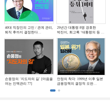
40대 직장인의 고민 / 관계 관리,
29년간 대통령 8명 경호한
퇴직 후까지 결정한다
박진이, 회고록 ‘대통령의 등 뒤
[홍석환의 커리어 멘토링]
1미터’ 출간
손웅정의 ‘지도자의 길’ [마음을
안정의 착각: 1999년 이후 일본
여는 인맥관리 77]
금융정책의 결정적 오판
[김성민의 일본 위기 딥리뷰]