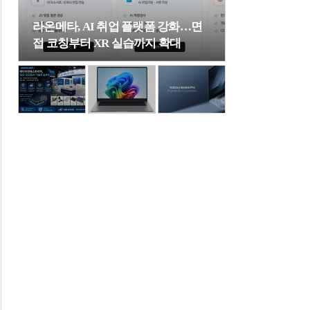
라온메타, AI 취업 플랫폼 강화…면
접 코칭부터 XR 실습까지 확대