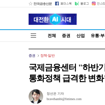
전체
증권
산업
유통·
증권
정책·일반
국제금융센터 "하반기
통화정책 급격한 변화
정선은 기자
bravebambi@fntimes.com