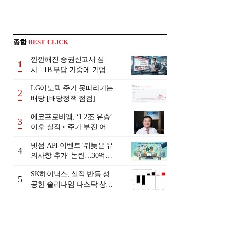
종합
BEST CLICK
깐깐해진 증권신고서 심
1
사…IB 부담 가중에 기업 자
금조달 '차질 우려'
LG이노텍 주가 못따라가는
2
배당 [배당정책 점검]
에코프로비엠, ‘1.2조 유증’
3
이후 실적‧주가 부진 어쩌
나
빗썸 API 이벤트 '뒤늦은 유
4
의사항 추가' 논란…30억원
배상 조정 거부에 이용자 반
SK하이닉스, 실적 반등 성
발
5
공한 솔리다임 나스닥 상장
검토