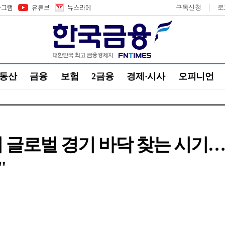
구독신청
로
부동산
금융
보험
2금융
경제·시사
오피니언
 글로벌 경기 바닥 찾는 시기
"