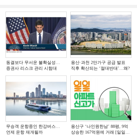
동결보다 무서운 불확실성…
용산·과천 2만가구 공급 발표
증권사 리스크 관리 시험대
직후 확산되는 ‘절대반대’…왜?
무승객 운항중인 한강버스…
용산구 ‘나인원한남’ 88평, 9억
언제 운항 재개될까
상승한 167억원에 거래 [일일