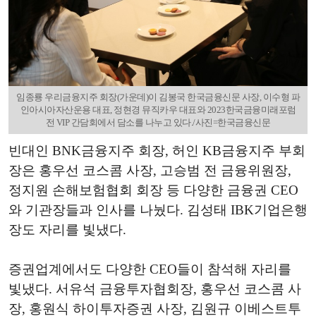
임종룡 우리금융지주 회장(가운데)이 김봉국 한국금융신문 사장, 이수형 파
인아시아자산운용 대표, 정현경 뮤직카우 대표와 2023한국금융미래포럼
전 VIP 간담회에서 담소를 나누고 있다./사진=한국금융신문
빈대인 BNK금융지주 회장, 허인 KB금융지주 부회
장은 홍우선 코스콤 사장, 고승범 전 금융위원장,
정지원 손해보험협회 회장 등 다양한 금융권 CEO
와 기관장들과 인사를 나눴다. 김성태 IBK기업은행
장도 자리를 빛냈다.
증권업계에서도 다양한 CEO들이 참석해 자리를
빛냈다. 서유석 금융투자협회장, 홍우선 코스콤 사
장, 홍원식 하이투자증권 사장, 김원규 이베스트투