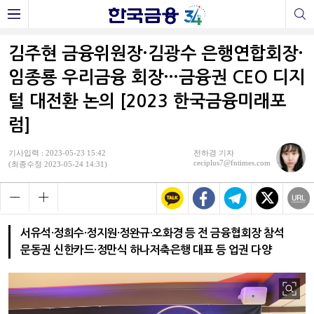
김주현 금융위원장·김광수 은행연합회장·
임종룡 우리금융 회장…금융권 CEO 디지
털 대전환 논의 [2023 한국금융미래포
럼]
기사입력 : 2023-05-23 15:42
전하경 기자
ceciplus7@fntimes.com
(최종수정 2023-05-24 14:31)
서유석·정희수·정지원·정완규·오화경 등 전 금융협회장 참석
문동권 신한카드·정만식 하나저축은행 대표 등 업권 다양