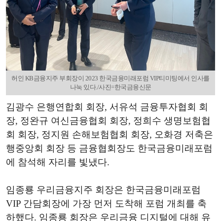
허인 KB금융지주 부회장이 2023 한국금융미래포럼 VIP티미팅에서 인사를
나눅 있다./사진=한국금융신문
김광수 은행연합회 회장, 서유석 금융투자협회 회
장, 정완규 여신금융협회 회장, 정희수 생명보험협
회 회장, 정지원 손해보험협회 회장, 오화경 저축은
행중앙회 회장 등 금융협회장도 한국금융미래포럼
에 참석해 자리를 빛냈다.
임종룡 우리금융지주 회장은 한국금융미래포럼
VIP 간담회장에 가장 먼저 도착해 포럼 개최를 축
하했다. 임종룡 회장은 우리금융 디지털에 대해 유