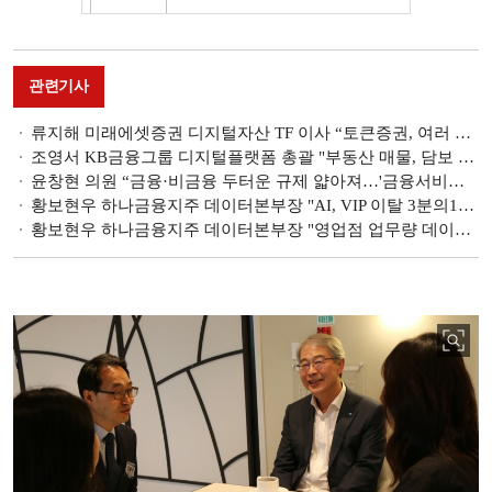
관련기사
류지해 미래에셋증권 디지털자산 TF 이사 “토큰증권, 여러 사업자들에게 기회” [2023 한국금융미래포럼]
조영서 KB금융그룹 디지털플랫폼 총괄 "부동산 매물, 담보 대출로 연결하는 고객 경험 중요" [2023 한국금융미래포럼]
윤창현 의원 “금융·비금융 두터운 규제 얇아져…'금융서비스산업' 추진될 것”[2023 한국금융미래포럼]
황보현우 하나금융지주 데이터본부장 "AI, VIP 이탈 3분의1로 낮췄다" [2023 한국금융미래포럼]
황보현우 하나금융지주 데이터본부장 "영업점 업무량 데이터를 통해 효율화" [2023 한국금융미래포럼]