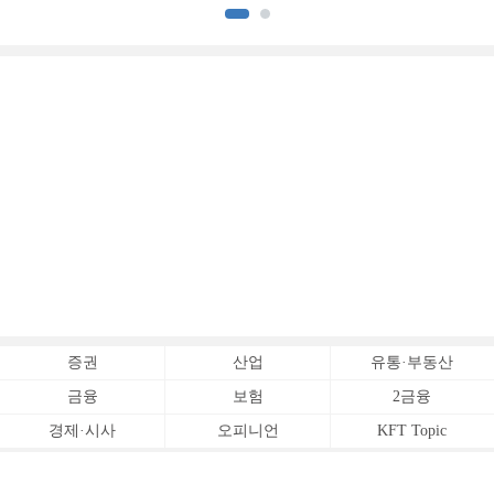
아파트 신고가]
증권
산업
유통·부동산
금융
보험
2금융
경제·시사
오피니언
KFT Topic
전체서비스