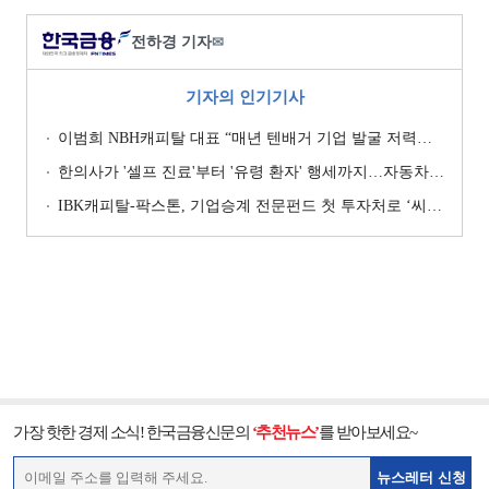
전하경 기자
✉
기자의 인기기사
이범희 NBH캐피탈 대표 “매년 텐배거 기업 발굴 저력…올해 ROE 20% 목표”
한의사가 '셀프 진료'부터 '유령 환자' 행세까지…자동차보험 악용 심각 [경상환자 8주룰 도입 초읽기]
IBK캐피탈-팍스톤, 기업승계 전문펀드 첫 투자처로 ‘씨엠디기술단’ 낙점 [캐피탈사 돋보기]
가장 핫한 경제 소식! 한국금융신문의
‘추천뉴스’
를 받아보세요~
뉴스레터 신청