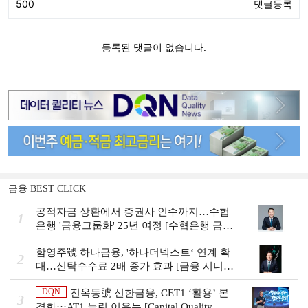
금융 BEST CLICK
공적자금 상환에서 증권사 인수까지…수협
1
은행 '금융그룹화' 25년 여정 [수협은행 금융
그룹의 꿈①]
함영주號 하나금융, '하나더넥스트‘ 연계 확
2
대…신탁수수료 2배 증가 효과 [금융 시니어
비즈니스 돋보기]
DQN
진옥동號 신한금융, CET1 ‘활용’ 본
3
격화···AT1 늘린 이유는 [Capital Quality