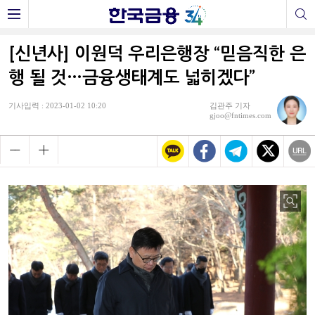
[신년사] 이원덕 우리은행장 “믿음직한 은
행 될 것…금융생태계도 넓히겠다”
기사입력 : 2023-01-02 10:20
김관주 기자
gjoo@fntimes.com