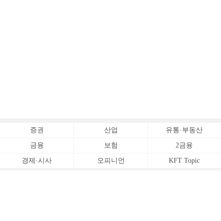
증권
산업
유통·부동산
금융
보험
2금융
경제·시사
오피니언
KFT Topic
전체서비스
Copyrightⓒ
한국금융신문 All Rights Reserved.