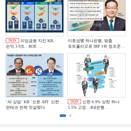
DQN
리딩금융 지킨 KB,
이호성號 하나은행, 맞춤
순익 3.9조…ROE·
포트폴리오로 IRP 1위 정조준
비용효율성까지 선두 [2026
[은행권 연금 방어전]
이
상반기 금융 리그테이블]
DQN
‘AI 상담’ KB·‘오픈 API’ 신한…
신한 6.9% 상한·하나
핀테크 전략 엇갈렸다
5.5% 고정…4대은행
중금리대출 승부수
이