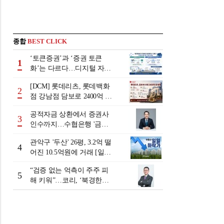
종합
BEST CLICK
‘토큰증권’과 ‘증권 토큰
1
화’는 다르다…디지털 자본
시장 다음 단계는
[DCM] 롯데리츠, 롯데백화
2
점 강남점 담보로 2400억 조
달…단기채 차환
공적자금 상환에서 증권사
3
인수까지…수협은행 '금융
그룹화' 25년 여정 [수협은
관악구 '두산' 26평, 3.2억 떨
행 금융그룹의 꿈①]
4
어진 10.5억원에 거래 [일일
하락가]
“검증 없는 억측이 주주 피
5
해 키워”…코리, ‘북경한미
미수채권 논란’ 정면 반박