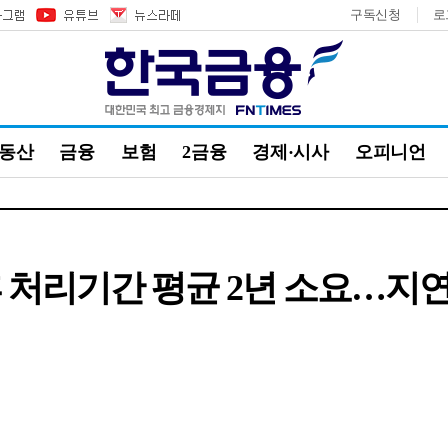
구독신청
로
부동산
금융
보험
2금융
경제·시사
오피니언
처리기간 평균 2년 소요…지연건수