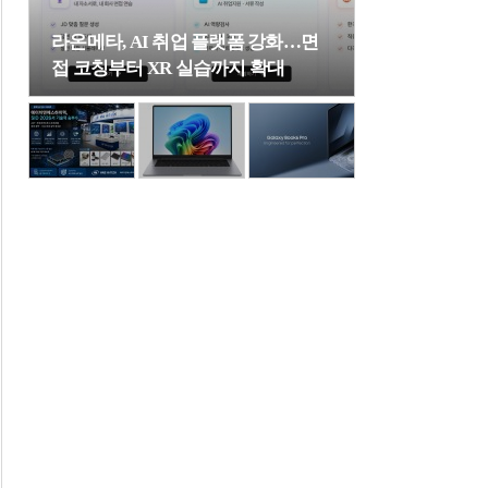
라온메타, AI 취업 플랫폼 강화…면
접 코칭부터 XR 실습까지 확대