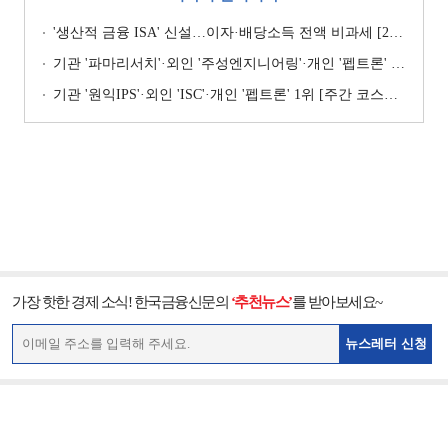
'생산적 금융 ISA' 신설…이자·배당소득 전액 비과세 [2026 세제개편안]
기관 '파마리서치'·외인 '주성엔지니어링'·개인 '펩트론' 1위 [주간 코스닥 순매수- 2026년 7월27일~7월31일]
기관 '원익IPS'·외인 'ISC'·개인 '펩트론' 1위 [주간 코스닥 순매수- 2026년 7월6일~7월10일]
가장 핫한 경제 소식! 한국금융신문의
‘추천뉴스’
를 받아보세요~
뉴스레터 신청