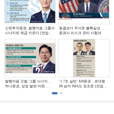
신한투자증권, 발행어음·그룹사
동결보다 무서운 불확실성…
시너지로 체급 키운다 [전업계
증권사 리스크 관리 시험대
추격하는 은행계 증권사 (4)]
발행어음 깃발·그룹 시너지…
‘1.7조 실탄’ KB증권…초대형
하나증권, 성장 발판 마련
IB 넘어 IMA도 정조준 [전업계
[전업계 추격하는 은행계
추격하는 은행계 증권사 (2)]
증권사 (3)]