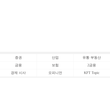
증권
산업
유통·부동산
금융
보험
2금융
경제·시사
오피니언
KFT Topic
전체서비스
Copyrightⓒ
한국금융신문 All Rights Reserved.