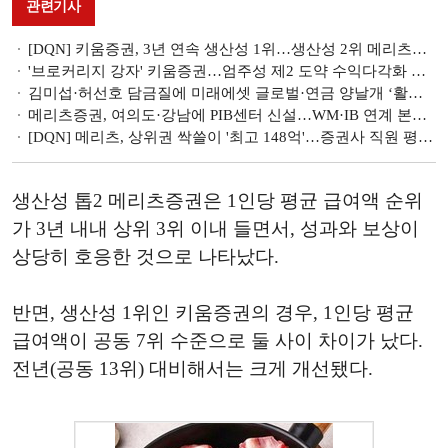
관련기사
[DQN] 키움증권, 3년 연속 생산성 1위…생산성 2위 메리츠증권 성과보상 선도 [금융권 생산성 랭킹- 증권]
'브로커리지 강자' 키움증권…엄주성 제2 도약 수익다각화 선봉 [새 바람 1년, 증권사 CEO 평가 (2)]
김미섭·허선호 담금질에 미래에셋 글로벌·연금 양날개 ‘활짝’ [새 바람 1년, 증권사 CEO 평가 (1)]
메리츠증권, 여의도·강남에 PIB센터 신설…WM·IB 연계 본격화
[DQN] 메리츠, 상위권 싹쓸이 '최고 148억'…증권사 직원 평균급여 1위는 부국 [금융권 임직원 연봉 랭킹]
생산성 톱2 메리츠증권은 1인당 평균 급여액 순위
가 3년 내내 상위 3위 이내 들면서, 성과와 보상이
상당히 호응한 것으로 나타났다.
반면, 생산성 1위인 키움증권의 경우, 1인당 평균
급여액이 공동 7위 수준으로 둘 사이 차이가 났다.
전년(공동 13위) 대비해서는 크게 개선됐다.