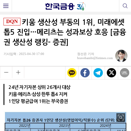
DQN
키움 생산성 부동의 1위, 미래에셋
톱5 진입…메리츠는 성과보상 호응 [금융
권 생산성 랭킹- 증권]
기사입력 : 2025-04-30 17:00
정선은 기자
bravebambi@fntimes.com
24년 자기자본 상위 26개사 대상
키움·메리츠·삼성·한투 톱4 지켜
1인당 평균급여 1위는 부국증권