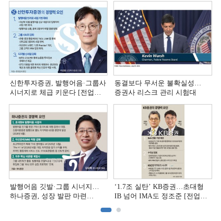
신한투자증권, 발행어음·그룹사
동결보다 무서운 불확실성…
시너지로 체급 키운다 [전업계
증권사 리스크 관리 시험대
추격하는 은행계 증권사 (4)]
발행어음 깃발·그룹 시너지…
‘1.7조 실탄’ KB증권…초대형
하나증권, 성장 발판 마련
IB 넘어 IMA도 정조준 [전업계
[전업계 추격하는 은행계
추격하는 은행계 증권사 (2)]
증권사 (3)]