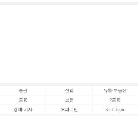
증권
산업
유통·부동산
금융
보험
2금융
경제·시사
오피니언
KFT Topic
전체서비스
Copyrightⓒ
한국금융신문 All Rights Reserved.