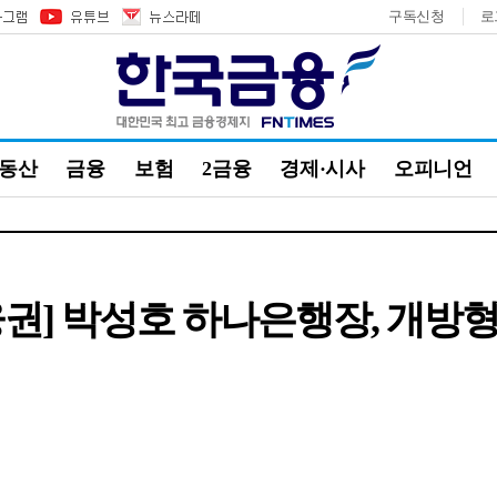
구독신청
로
부동산
금융
보험
2금융
경제·시사
오피니언
권] 박성호 하나은행장, 개방