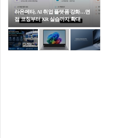
라온메타, AI 취업 플랫폼 강화…면
접 코칭부터 XR 실습까지 확대