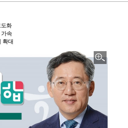
고도화
 가속
업 확대