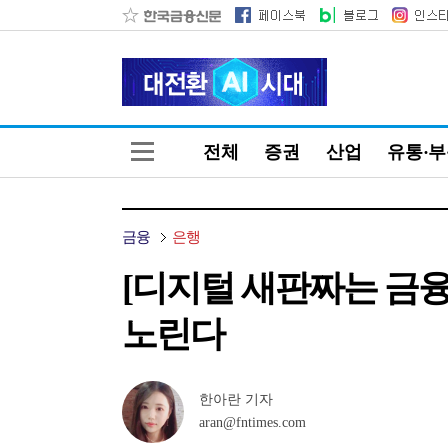
전체
증권
산업
유통·
금융
은행
[디지털 새판짜는 금융
노린다
한아란 기자
aran@fntimes.com