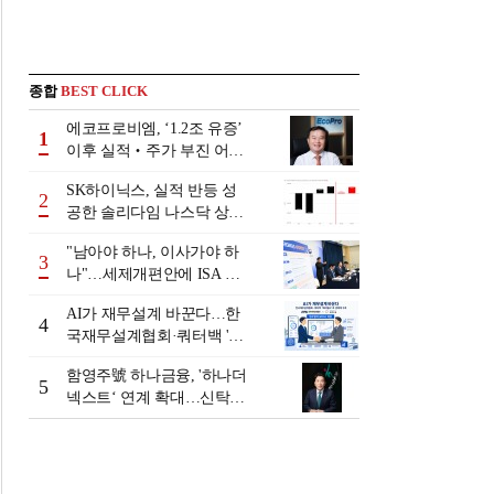
종합
BEST CLICK
에코프로비엠, ‘1.2조 유증’
1
이후 실적‧주가 부진 어쩌
나
SK하이닉스, 실적 반등 성
2
공한 솔리다임 나스닥 상장
검토
"남아야 하나, 이사가야 하
3
나"…세제개편안에 ISA 투
자자 셈법 복잡
AI가 재무설계 바꾼다…한
4
국재무설계협회·쿼터백 '베
러웰스'로 생태계 구축
함영주號 하나금융, '하나더
5
넥스트‘ 연계 확대…신탁수
수료 2배 증가 효과 [금융 시
니어 비즈니스 돋보기]