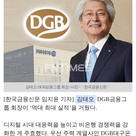
김태오 DGB금융그룹 회장./사진=〈한국금융신문〉
[한국금융신문 임지윤 기자]
김태오
DGB금융그
룹 회장이 ‘역대 최대 실적’을 거뒀다.
디지털 시대 대응력을 높이고 비은행 경쟁력을 강
화한 게 주효했다. 우선 주력 계열사인 DGB대구은