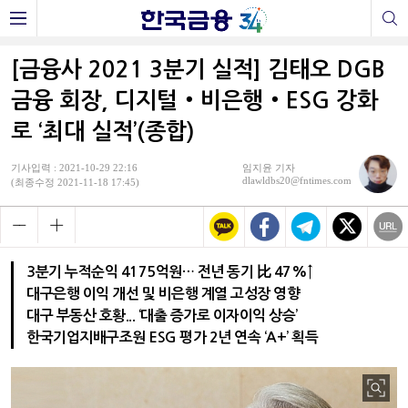
[금융사 2021 3분기 실적] 김태오 DGB
금융 회장, 디지털‧비은행‧ESG 강화
로 ‘최대 실적’(종합)
기사입력 : 2021-10-29 22:16
임지윤 기자
dlawldbs20@fntimes.com
(최종수정 2021-11-18 17:45)
3분기 누적순익 4175억원… 전년 동기 比 47%↑
대구은행 이익 개선 및 비은행 계열 고성장 영향
대구 부동산 호황... ‘대출 증가로 이자이익 상승’
한국기업지배구조원 ESG 평가 2년 연속 ‘A+’ 획득