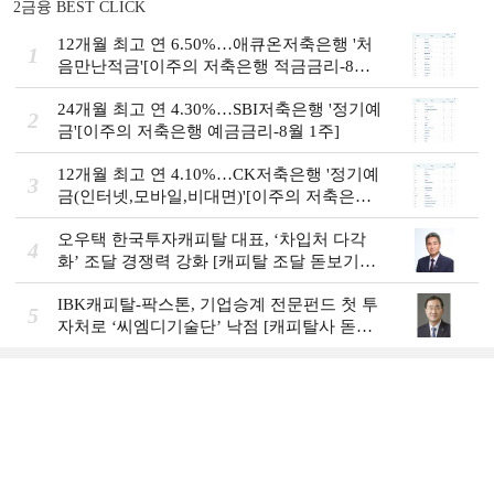
2금융 BEST CLICK
12개월 최고 연 6.50%…애큐온저축은행 '처
1
음만난적금'[이주의 저축은행 적금금리-8월
1주]
24개월 최고 연 4.30%…SBI저축은행 '정기예
2
금'[이주의 저축은행 예금금리-8월 1주]
12개월 최고 연 4.10%…CK저축은행 '정기예
3
금(인터넷,모바일,비대면)'[이주의 저축은행
예금금리-8월 1주]
오우택 한국투자캐피탈 대표, ‘차입처 다각
4
화ʼ 조달 경쟁력 강화 [캐피탈 조달 돋보기
(12)]
IBK캐피탈-팍스톤, 기업승계 전문펀드 첫 투
5
자처로 ‘씨엠디기술단’ 낙점 [캐피탈사 돋보
기]