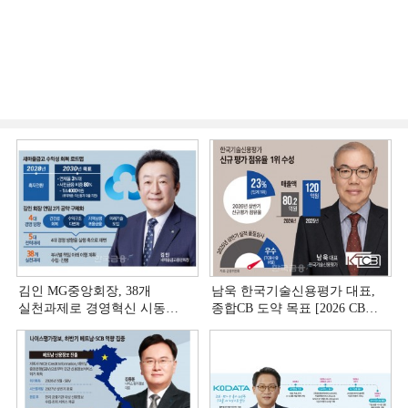
김인 MG중앙회장, 38개
남욱 한국기술신용평가 대표,
실천과제로 경영혁신 시동
종합CB 도약 목표 [2026 CB사
[상호금융 경영혁신 진단 ①]
하반기 전략 ③]