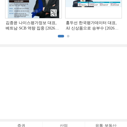
김종윤 나이스평가정보 대표,
홍두선 한국평가데이터 대표,
베트남·SCB 역량 집중 [2026
AI 신상품으로 승부수 [2026
CB사 하반기 전략 ②]
CB사 하반기 전략 ①]
증권
산업
유통·부동산