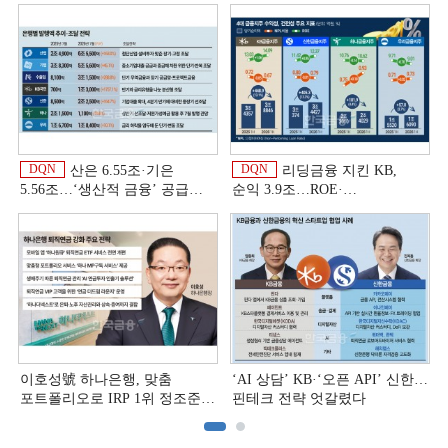
DQN
DQN
산은 6.55조·기은
리딩금융 지킨 KB,
5.56조…‘생산적 금융ʼ 공급
순익 3.9조…ROE·
박차 [은행권 자금조달 전략]
비용효율성까지 선두 [2026
상반기 금융 리그테이블]
[
이호성號 하나은행, 맞춤
‘AI 상담’ KB·‘오픈 API’ 신한…
포트폴리오로 IRP 1위 정조준
핀테크 전략 엇갈렸다
[은행권 연금 방어전]