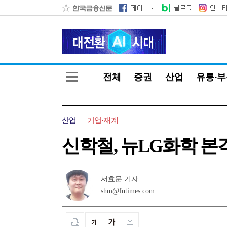
전체
증권
산업
유통·
산업
기업·재계
신학철, 뉴LG화학 본
서효문 기자
shm@fntimes.com