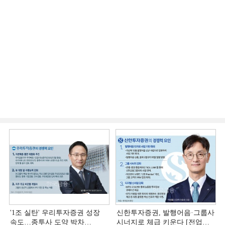
'1조 실탄' 우리투자증권 성장
신한투자증권, 발행어음·그룹사
속도…종투사 도약 박차
시너지로 체급 키운다 [전업계