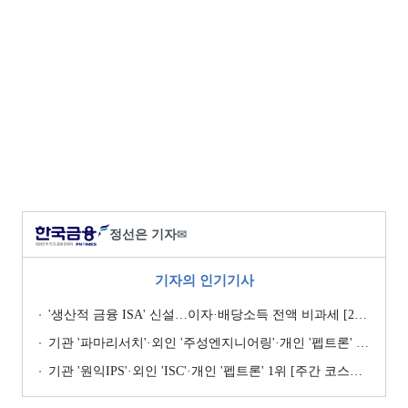
정선은 기자
✉
기자의 인기기사
'생산적 금융 ISA' 신설…이자·배당소득 전액 비과세 [2026 세제개편안]
기관 '파마리서치'·외인 '주성엔지니어링'·개인 '펩트론' 1위 [주간 코스닥 순매수- 2026년 7월27일~7월31일]
기관 '원익IPS'·외인 'ISC'·개인 '펩트론' 1위 [주간 코스닥 순매수- 2026년 7월6일~7월10일]