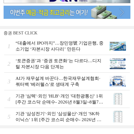
증권 BEST CLICK
“대출에서 IPO까지”…장민영號 기업은행, 중
1
소기업 ‘자본시장 사다리’ 만든다
‘토큰증권’과 ‘증권 토큰화’는 다르다…디지
2
털 자본시장 다음 단계는
AI가 재무설계 바꾼다…한국재무설계협회·
3
쿼터백 '베러웰스'로 생태계 구축
기관 '심텍'·외인 'HLB'·개인 '대한광통신' 1위
4
[주간 코스닥 순매수- 2026년 8월3일~8월7
일]
기관 '삼성전기'·외인 '삼성물산'·개인 'SK하
5
이닉스' 1위 [주간 코스피 순매수- 2026년 8
월3일~8월7일]