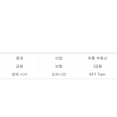
증권
산업
유통·부동산
금융
보험
2금융
경제·시사
오피니언
KFT Topic
전체서비스
Copyrightⓒ
한국금융신문 All Rights Reserved.