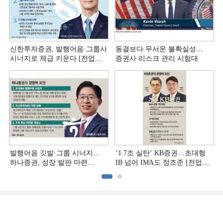
신한투자증권, 발행어음·그룹사
동결보다 무서운 불확실성…
시너지로 체급 키운다 [전업계
증권사 리스크 관리 시험대
추격하는 은행계 증권사 (4)]
발행어음 깃발·그룹 시너지…
‘1.7조 실탄’ KB증권…초대형
하나증권, 성장 발판 마련
IB 넘어 IMA도 정조준 [전업계
[전업계 추격하는 은행계
추격하는 은행계 증권사 (2)]
증권사 (3)]