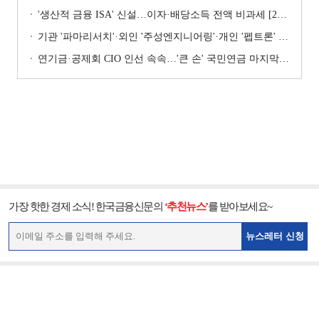
'생산적 금융 ISA' 신설…이자·배당소득 전액 비과세 [2026 세제개편안]
기관 '파마리서치'·외인 '주성엔지니어링'·개인 '펩트론' 1위 [주간 코스닥 순매수- 2026년 7월27일~7월31일]
연기금·공제회 CIO 인선 속속…'큰 손' 국민연금 마지막 타자
가장 핫한 경제 소식! 한국금융신문의
‘추천뉴스’
를 받아보세요~
뉴스레터 신청