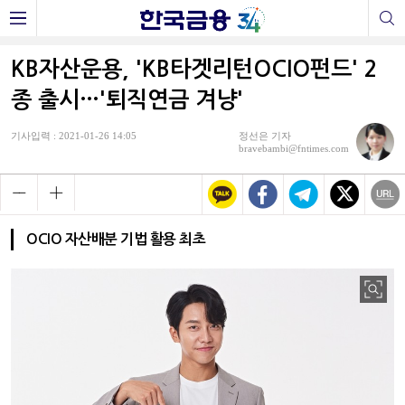
KB자산운용, 'KB타겟리턴OCIO펀드' 2
종 출시…'퇴직연금 겨냥'
기사입력 : 2021-01-26 14:05
정선은 기자
bravebambi@fntimes.com
OCIO 자산배분 기법 활용 최초