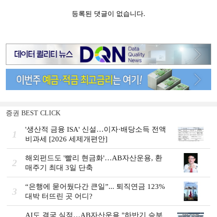
증권 BEST CLICK
'생산적 금융 ISA' 신설…이자·배당소득 전액
1
비과세 [2026 세제개편안]
해외펀드도 '빨리 현금화'…AB자산운용, 환
2
매주기 최대 3일 단축
“은행에 묻어뒀다간 큰일”... 퇴직연금 123%
3
대박 터뜨린 곳 어디?
AI도 결국 실적…AB자산운용 "하반기 승부