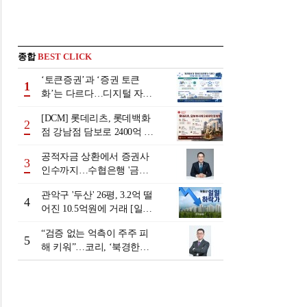
종합
BEST CLICK
‘토큰증권’과 ‘증권 토큰
1
화’는 다르다…디지털 자본
시장 다음 단계는
[DCM] 롯데리츠, 롯데백화
2
점 강남점 담보로 2400억 조
달…단기채 차환
공적자금 상환에서 증권사
3
인수까지…수협은행 '금융
그룹화' 25년 여정 [수협은
관악구 '두산' 26평, 3.2억 떨
행 금융그룹의 꿈①]
4
어진 10.5억원에 거래 [일일
하락가]
“검증 없는 억측이 주주 피
5
해 키워”…코리, ‘북경한미
미수채권 논란’ 정면 반박