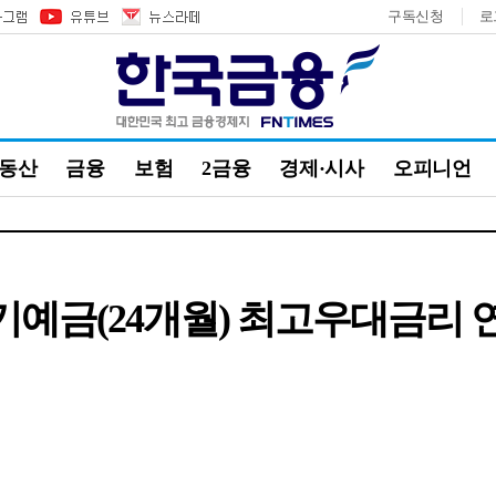
구독신청
로
부동산
금융
보험
2금융
경제·시사
오피니언
정기예금(24개월) 최고우대금리 