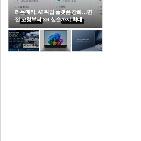
라온메타, AI 취업 플랫폼 강화…면
접 코칭부터 XR 실습까지 확대