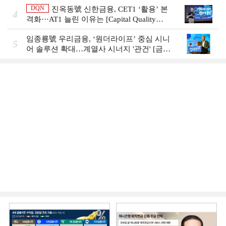
DQN
진옥동號 신한금융, CET1 ‘활용’ 본
4
격화···AT1 늘린 이유는 [Capital Quality
Review]
임종룡號 우리금융, ‘원더라이프’ 중심 시니
5
어 솔루션 확대…계열사 시너지 '관건' [금융
시니어 비즈니스 돋보기]