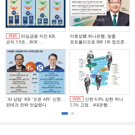
DQN
리딩금융 지킨 KB,
이호성號 하나은행, 맞춤
순익 3.9조…ROE·
포트폴리오로 IRP 1위 정조준
비용효율성까지 선두 [2026
[은행권 연금 방어전]
이
상반기 금융 리그테이블]
DQN
‘AI 상담’ KB·‘오픈 API’ 신한…
신한 6.9% 상한·하나
핀테크 전략 엇갈렸다
5.5% 고정…4대은행
중금리대출 승부수
이