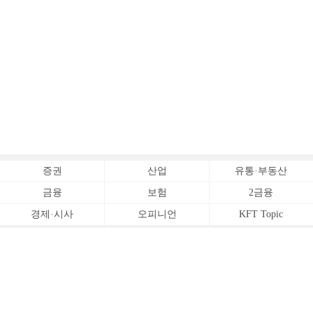
증권
산업
유통·부동산
금융
보험
2금융
경제·시사
오피니언
KFT Topic
전체서비스
Copyrightⓒ
한국금융신문 All Rights Reserved.