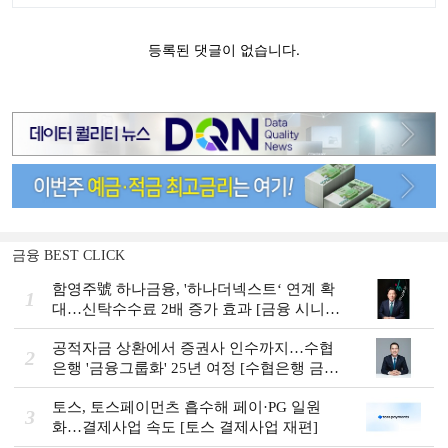
금융 BEST CLICK
함영주號 하나금융, '하나더넥스트‘ 연계 확
1
대…신탁수수료 2배 증가 효과 [금융 시니어
비즈니스 돋보기]
공적자금 상환에서 증권사 인수까지…수협
2
은행 '금융그룹화' 25년 여정 [수협은행 금융
그룹의 꿈①]
토스, 토스페이먼츠 흡수해 페이·PG 일원
3
화…결제사업 속도 [토스 결제사업 재편]