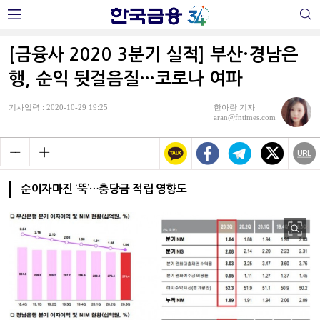
[금융사 2020 3분기 실적] 부산·경남은
행, 순익 뒷걸음질…코로나 여파
기사입력 : 2020-10-29 19:25
한아란 기자
aran@fntimes.com
순이자마진 ‘뚝’…충당금 적립 영향도