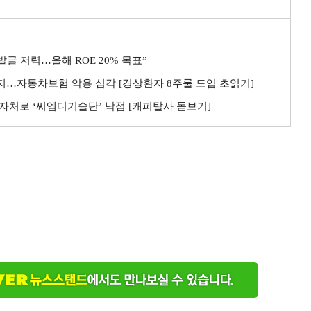
굴 저력…올해 ROE 20% 목표”
까지…자동차보험 악용 심각 [경상환자 8주룰 도입 초읽기]
자처로 ‘씨엠디기술단’ 낙점 [캐피탈사 돋보기]