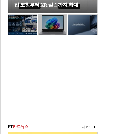
접 코칭부터 XR 실습까지 확대
FT
카드뉴스
더보기