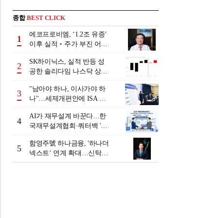
종합
BEST CLICK
에코프로비엠, ‘1.2조 유증’
1
이후 실적‧주가 부진 어쩌
나
SK하이닉스, 실적 반등 성
2
공한 솔리다임 나스닥 상장
검토
"남아야 하나, 이사가야 하
3
나"…세제개편안에 ISA 투
자자 셈법 복잡
AI가 재무설계 바꾼다…한
4
국재무설계협회·쿼터백 '베
러웰스'로 생태계 구축
함영주號 하나금융, '하나더
5
넥스트‘ 연계 확대…신탁수
수료 2배 증가 효과 [금융 시
니어 비즈니스 돋보기]