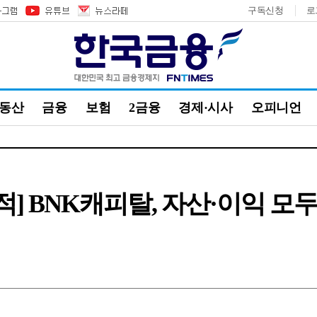
구독신청
로
부동산
금융
보험
2금융
경제·시사
오피니언
 실적] BNK캐피탈, 자산·이익 