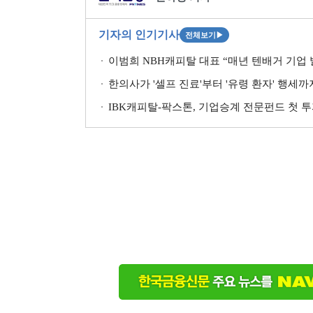
기자의 인기기사
전체보기
▶
이범희 NBH캐피탈 대표 “매년 텐배거 기업 발
한의사가 '셀프 진료'부터 '유령 환자' 행세
IBK캐피탈-팍스톤, 기업승계 전문펀드 첫 투