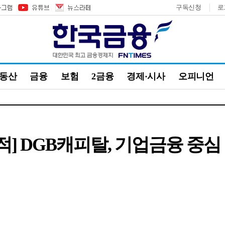
구독신청
로
부동산
금융
보험
2금융
경제·시사
오피니언
 실적] DGB캐피탈, 기업금융 중