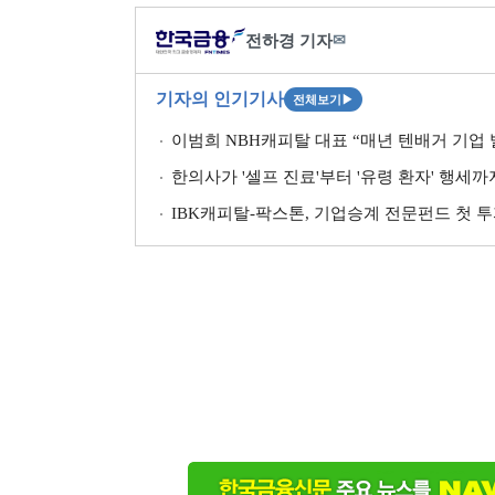
전하경 기자
✉
기자의 인기기사
전체보기
▶
이범희 NBH캐피탈 대표 “매년 텐배거 기업 발
한의사가 '셀프 진료'부터 '유령 환자' 행세
IBK캐피탈-팍스톤, 기업승계 전문펀드 첫 투