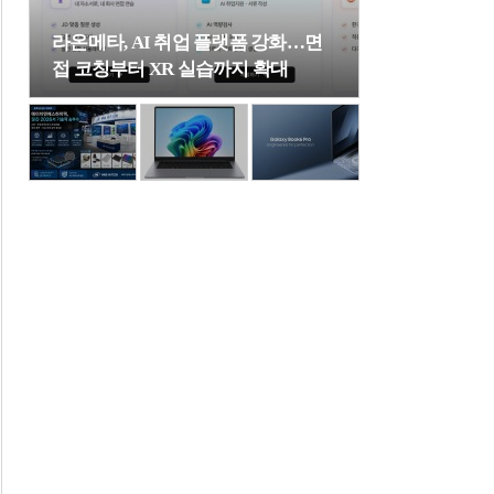
라온메타, AI 취업 플랫폼 강화…면
접 코칭부터 XR 실습까지 확대