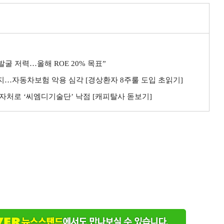
굴 저력…올해 ROE 20% 목표”
까지…자동차보험 악용 심각 [경상환자 8주룰 도입 초읽기]
자처로 ‘씨엠디기술단’ 낙점 [캐피탈사 돋보기]