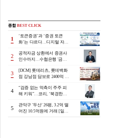
종합
BEST CLICK
‘토큰증권’과 ‘증권 토큰
1
화’는 다르다…디지털 자본
시장 다음 단계는
공적자금 상환에서 증권사
2
인수까지…수협은행 '금융
그룹화' 25년 여정 [수협은
[DCM] 롯데리츠, 롯데백화
행 금융그룹의 꿈①]
3
점 강남점 담보로 2400억 조
달…단기채 차환
“검증 없는 억측이 주주 피
4
해 키워”…코리, ‘북경한미
미수채권 논란’ 정면 반박
관악구 '두산' 26평, 3.2억 떨
5
어진 10.5억원에 거래 [일일
하락가]