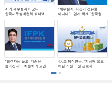
AI가 재무설계 바꾼다…
“재무설계, 자산가 전유물
한국재무설계협회·쿼터백
아니다”…업계·학계 ‘한국형
'베러웰스'로 생태계 구축
재무설계’ 논의 본격화
“합격자는 늘고, 기준은
400조 퇴직연금, ‘기금형’으로
높아진다”…최문희의 고민
체질 개선… 전 근로자
깊어지는 재무설계 시장
대상으로 확대