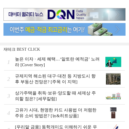
재테크 BEST CLICK
높은 이자 · 세제 혜택…‘알토란 예적금’ 노려
1
라 [Cover Story]
규제지역 해소된 대구·대전 등 지방도시 향
2
후 부동산 전망은? [주목 이 지역]
상가주택을 취득·보유·양도할 때 세제상 주
3
의할 점은? [세무칼럼]
고유가 시대, 현명한 카드 사용법 더 저렴한
4
주유 소비 방법은? [뉴&히트상품]
[우리말 금융] 동학개미도 이해하기 쉬운 우