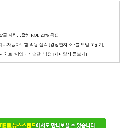
굴 저력…올해 ROE 20% 목표”
까지…자동차보험 악용 심각 [경상환자 8주룰 도입 초읽기]
자처로 ‘씨엠디기술단’ 낙점 [캐피탈사 돋보기]