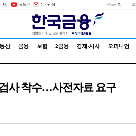
구독신청
로
부동산
금융
보험
2금융
경제·시사
오피니언
검사 착수…사전자료 요구