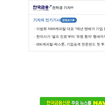
전하경 기자
✉
기자의 인기기사
전체보기
▶
이범희 NBH캐피탈 대표 “매년 텐배거 기업 발
한의사가 '셀프 진료'부터 '유령 환자' 행세
IBK캐피탈-팍스톤, 기업승계 전문펀드 첫 투