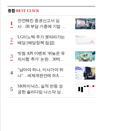
종합
BEST CLICK
깐깐해진 증권신고서 심
1
사…IB 부담 가중에 기업 자
금조달 '차질 우려'
LG이노텍 주가 못따라가는
2
배당 [배당정책 점검]
빗썸 API 이벤트 '뒤늦은 유
3
의사항 추가' 논란…30억원
배상 조정 거부에 이용자 반
"남아야 하나, 이사가야 하
발
4
나"…세제개편안에 ISA 투
자자 셈법 복잡
SK하이닉스, 실적 반등 성
5
공한 솔리다임 나스닥 상장
검토