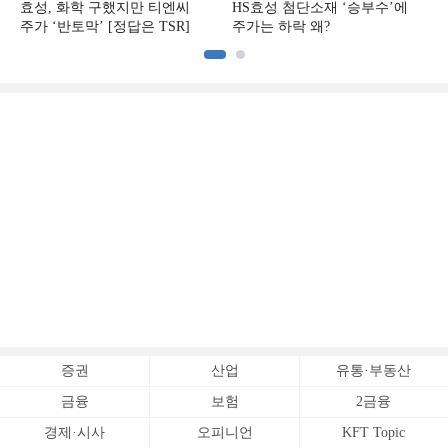
효성, 화학 구했지만 티엔씨
HS효성 첨단소재 ‘승부수’에
주가 ‘반토막’ [정답은 TSR]
주가는 하락 왜?
증권
산업
유통·부동산
금융
보험
2금융
경제·시사
오피니언
KFT Topic