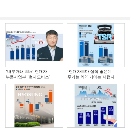
‘내부거래 88%ʼ 현대차
‘현대차보다 실적 좋은데
부품사업부 ‘현대모비스ʼ
주가는 왜?ʼ 기아는 서럽다
[정답은 TSR]