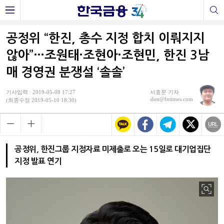
공정위 “한진, 총수 지정 합치 이뤄지지
않아”…조원태·조현아·조현민, 한진 3남
매 경영권 분쟁설 ‘솔솔’
기사입력 : 2019-05-08 17:27
서효문 기자
shm@fntimes.com
(최종수정 2019-05-10 18:30)
공정위, 한진그룹 지정자료 미제출로 오는 15일로 대기업집단
지정 발표 연기