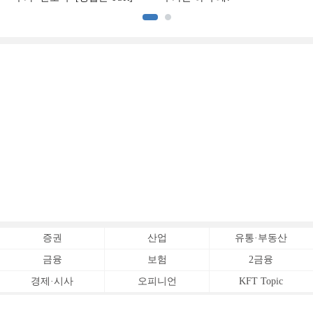
증권
산업
유통·부동산
금융
보험
2금융
경제·시사
오피니언
KFT Topic