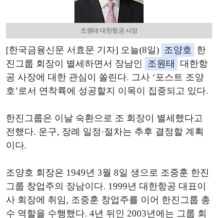
조원태 대한항공 사장
[한국금융신문 서효문 기자] 오늘(8일)
조양호
한
진그룹 회장이 별세하면서 장남인
조원태
대한항
공 사장에 대한 관심이 쏠린다. 그사 ‘포스트 조양
호’로서 연착륙에 성공할지 이목이 집중되고 있다.
한진그룹은 이날 숙환으로 조 회장이 별세했다고
전했다. 운구, 장례 일정·절차는 추후 결정할 계획
이다.
조양호 회장은 1949년 3월 8일 생으로 조중훈 한진
그룹 창업주의 장남이다. 1999년 대한항공 대표이
사 회장에 취임, 조중훈 창업주를 이어 한진그룹 총
수 역할을 수행했다. 4년 뒤인 2003년에는 그룹 회