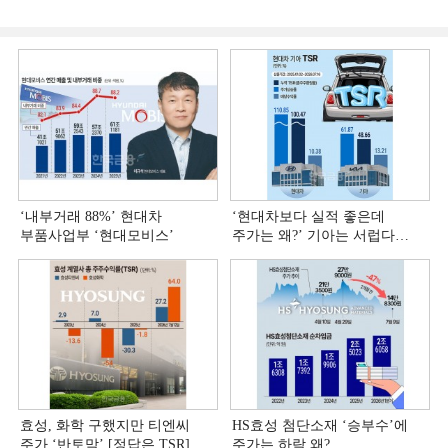
‘내부거래 88%ʼ 현대차
‘현대차보다 실적 좋은데
부품사업부 ‘현대모비스ʼ
주가는 왜?ʼ 기아는 서럽다
[정답은 TSR]
효성, 화학 구했지만 티엔씨
HS효성 첨단소재 ‘승부수’에
주가 ‘반토막’ [정답은 TSR]
주가는 하락 왜?